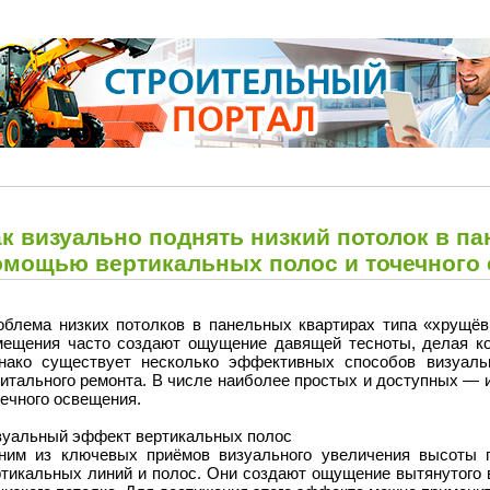
ак визуально поднять низкий потолок в п
омощью вертикальных полос и точечного
облема низких потолков в панельных квартирах типа «хрущёв
мещения часто создают ощущение давящей тесноты, делая ко
нако существует несколько эффективных способов визуаль
питального ремонта. В числе наиболее простых и доступных — 
ечного освещения.
зуальный эффект вертикальных полос
ним из ключевых приёмов визуального увеличения высоты 
ртикальных линий и полос. Они создают ощущение вытянутого в