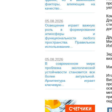
про
факторы, влияющие на
уют
качество...
Ко
Дл
05.08.2026
ст
Освещение играет важную
до
роль в формировании
атмосферы и
Др
функциональности любого
Меб
пространства. Правильное
Изб
использование...
Зер
виз
05.08.2026
В современном мире
Ми
проблема экологической
устойчивости становится все
Ит
более актуальной.
Ви
Архитектура играет
пр
ключевую...
ос
ме
пр
ощ