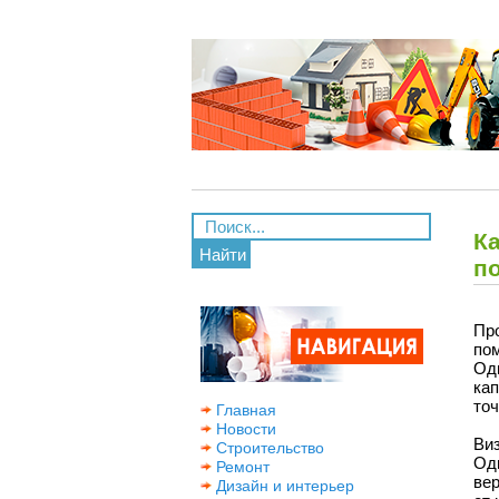
К
Найти
п
Пр
по
Од
ка
точ
Главная
Новости
Ви
Строительство
Од
Ремонт
ве
Дизайн и интерьер