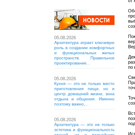
от 
Об
пр
вы
со
По
05.08.2026
ве
Архитектура играет ключевую
Ве
роль в создании комфортных
и функциональных жилых
Де
пространств. Правильное
раз
проектирование...
по 
Св
05.08.2026
Пр
Кухня — это не только место
то
приготовления пищи, но и
центр домашней жизни, зона
То
отдыха и общения. Именно
соз
поэтому важно,...
Вс
по
05.08.2026
под
Архитектура — это не только
эстетика и функциональность
Ис
зданий, но и важнейшие