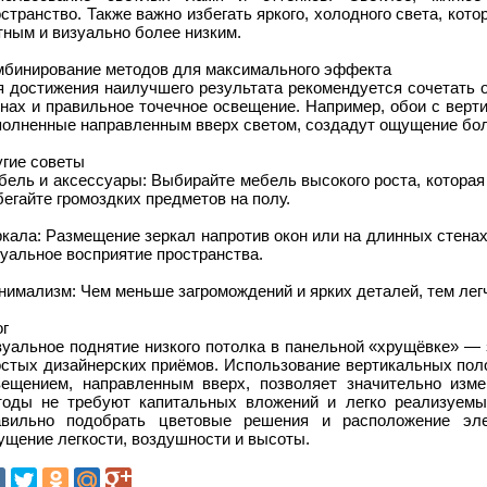
странство. Также важно избегать яркого, холодного света, ко
ным и визуально более низким.
мбинирование методов для максимального эффекта
я достижения наилучшего результата рекомендуется сочетать 
енах и правильное точечное освещение. Например, обои с верт
полненные направленным вверх светом, создадут ощущение бол
угие советы
ель и аксессуары: Выбирайте мебель высокого роста, которая
егайте громоздких предметов на полу.
кала: Размещение зеркал напротив окон или на длинных стена
уальное восприятие пространства.
нимализм: Чем меньше загромождений и ярких деталей, тем лег
ог
зуальное поднятие низкого потолка в панельной «хрущёвке» —
остых дизайнерских приёмов. Использование вертикальных поло
вещением, направленным вверх, позволяет значительно изме
тоды не требуют капитальных вложений и легко реализуем
авильно подобрать цветовые решения и расположение эле
ущение легкости, воздушности и высоты.