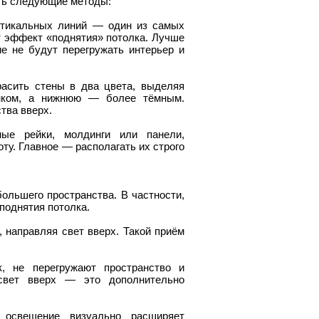
ить следующие методы:
ртикальных линий — один из самых
 эффект «поднятия» потолка. Лучше
е не будут перегружать интерьер и
расить стены в два цвета, выделяя
нком, а нижнюю — более тёмным.
тва вверх.
ные рейки, молдинги или панели,
ту. Главное — располагать их строго
ольшего пространства. В частности,
поднятия потолка.
 направляя свет вверх. Такой приём
к, не перегружают пространство и
 свет вверх — это дополнительно
 освещение визуально расширяет