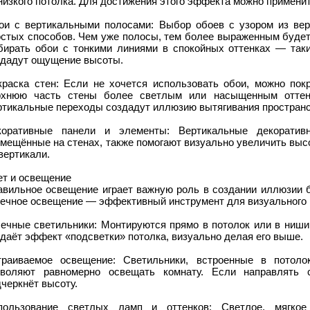
низкого потолка. Для достижения этого эффекта можно примен
ои с вертикальными полосами: Выбор обоев с узором из ве
остых способов. Чем уже полосы, тем более выраженным будет
бирать обои с тонкими линиями в спокойных оттенках — таки
здадут ощущение высоты.
краска стен: Если не хочется использовать обои, можно пок
рхнюю часть стены более светлым или насыщенным отте
ртикальные переходы создадут иллюзию вытягивания пространс
коративные панели и элементы: Вертикальные декоратив
мещённые на стенах, также помогают визуально увеличить высо
вертикали.
ет и освещение
авильное освещение играет важную роль в создании иллюзии б
чечное освещение — эффективный инструмент для визуального 
чечные светильники: Монтируются прямо в потолок или в ниши,
даёт эффект «подсветки» потолка, визуально делая его выше.
траиваемое освещение: Светильники, встроенные в потоло
зволяют равномерно освещать комнату. Если направлять
черкнёт высоту.
пользование светлых ламп и оттенков: Светлое, мягкое