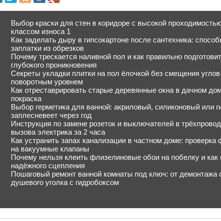
Выбор краски для стен в коридоре с высокой проходимость
классом износа 1
Как заделать дыру в гипсокартоне после сантехника: спосо
заплатки из обрезков
Почему трескается наливной пол и как правильно подготовит
глубокого проникновения
Секреты укладки плитки на пол ёлочкой без смещения угло
поворотным уровнем
Как отреставрировать старые деревянные окна в дачном дом
покраска
Выбор герметика для ванной: акриловый, силиконовый или г
заплесневеет через год
Инструкция по замене розеток и выключателей в трёхпровод
вызова электрика за 2 часа
Как устранить запах канализации в частном доме: проверка
на вакуумные клапаны
Почему нельзя клеить флизелиновые обои на побелку и как 
надёжного сцепления
Пошаговый ремонт ванной комнаты под ключ: от демонтажа с
душевого уголка с гидробоксом