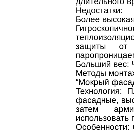
длительного в
Недостатки:
Более высокая
Гигроскопич
теплоизоляц
защиты от 
паропроницаем
Больший вес: 
Методы монта
“Мокрый фасад
Технология: 
фасадные, выс
затем арми
использовать 
Особенности: 