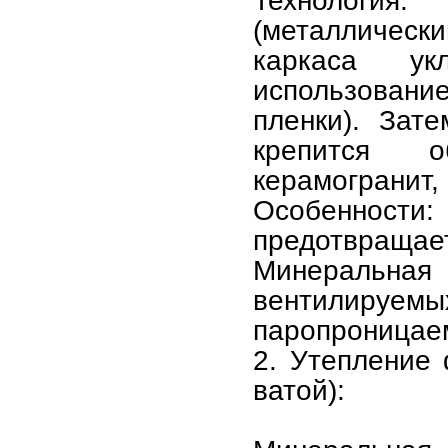
Технология
(металлическ
каркаса ук
использован
пленки). Зат
крепится о
керамогранит,
Особенности:
предотвращает
Минеральная
вентилир
паропроницае
2. Утепление
ватой):