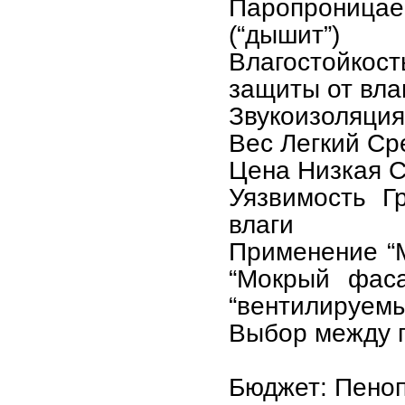
Паропроницае
(“дышит”)
Влагостойко
защиты от вла
Звукоизоляци
Вес Легкий Ср
Цена Низкая 
Уязвимость Г
влаги
Применение “
“Мокрый фаса
“вентилируемы
Выбор между п
Бюджет: Пеноп