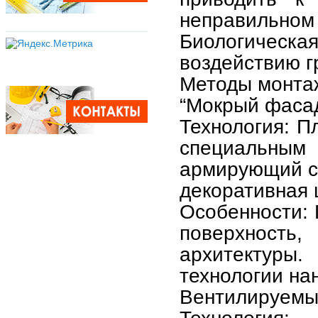
неправильном
Биологическ
воздействию г
Методы монта
“Мокрый фасад
Технология: П
специальны
армирующий сл
декоративная 
Особенности: 
поверхност
архитектуры
технологии на
Вентилируемы