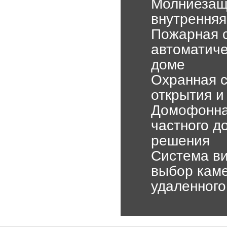
Молниезащи
внутренняя
Пожарная с
автоматиче
доме
Охранная с
открытия 
Домофонная
частного д
решения
Система ви
выбор каме
удаленного