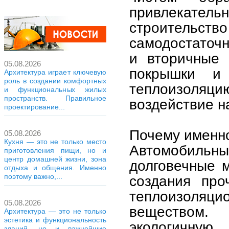
привлекатель
строительс
самодостаточ
и вторичные 
05.08.2026
покрышки и 
Архитектура играет ключевую
роль в создании комфортных
теплоизоляци
и функциональных жилых
пространств. Правильное
воздействие н
проектирование...
Почему именн
05.08.2026
Кухня — это не только место
Автомобильны
приготовления пищи, но и
центр домашней жизни, зона
долговечные 
отдыха и общения. Именно
поэтому важно,...
создания про
теплоизоля
05.08.2026
веществом.
Архитектура — это не только
эстетика и функциональность
экологичную
зданий, но и важнейшие