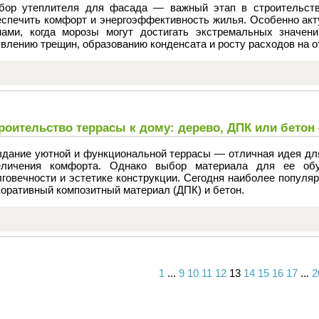
бор утеплителя для фасада — важный этап в строительств
еспечить комфорт и энергоэффективность жилья. Особенно акт
мами, когда морозы могут достигать экстремальных значени
влению трещин, образованию конденсата и росту расходов на о
роительство террасы к дому: дерево, ДПК или бето
здание уютной и функциональной террасы — отличная идея для
еличения комфорта. Однако выбор материала для ее обу
лговечности и эстетике конструкции. Сегодня наиболее популя
оративный композитный материал (ДПК) и бетон.
1
...
9
10
11
12
13
14
15
16
17
...
2
Вперед
Назад