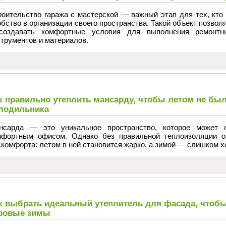
роительство гаража с мастерской — важный этап для тех, кто
бство в организации своего пространства. Такой объект позвол
создавать комфортные условия для выполнения ремонтн
трументов и материалов.
к правильно утеплить мансарду, чтобы летом не был
лодильника
нсарда — это уникальное пространство, которое может 
мфортным офисом. Однако без правильной теплоизоляции о
комфорта: летом в ней становится жарко, а зимой — слишком х
к выбрать идеальный утеплитель для фасада, чтобы
ровые зимы