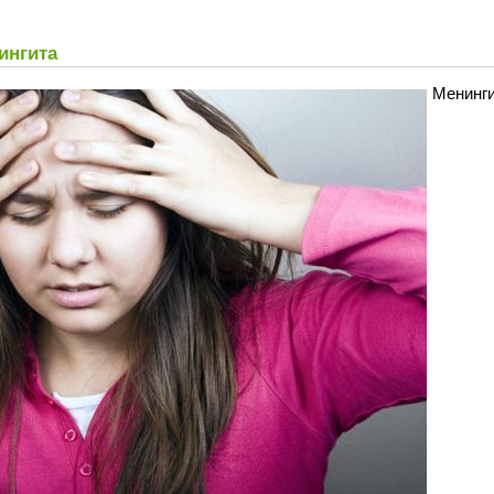
ингита
Менинги