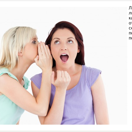
Л
л
к
о
с
п
п