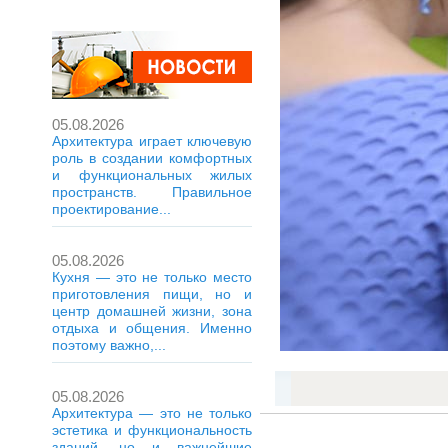
05.08.2026
Архитектура играет ключевую
роль в создании комфортных
и функциональных жилых
пространств. Правильное
проектирование...
05.08.2026
Кухня — это не только место
приготовления пищи, но и
центр домашней жизни, зона
отдыха и общения. Именно
поэтому важно,...
05.08.2026
Архитектура — это не только
эстетика и функциональность
зданий, но и важнейшие