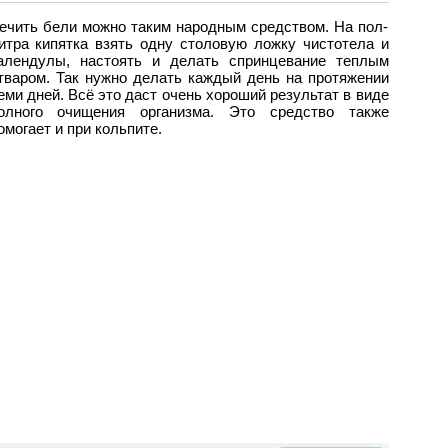
ечить бели можно таким народным средством. На пол-
итра кипятка взять одну столовую ложку чистотела и
алендулы, настоять и делать спринцевание теплым
тваром. Так нужно делать каждый день на протяжении
еми дней. Всё это даст очень хороший результат в виде
олного очищения организма. Это средство также
омогает и при кольпите.