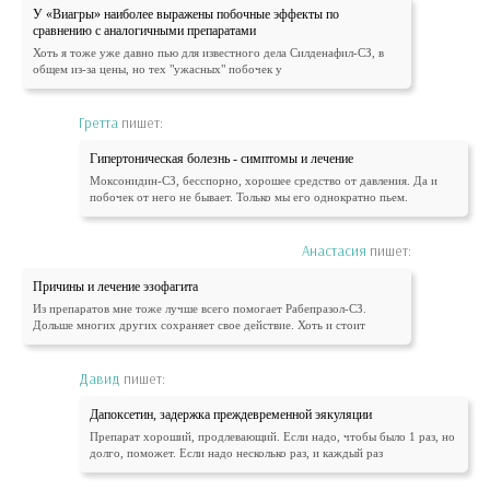
У «Виагры» наиболее выражены побочные эффекты по
сравнению с аналогичными препаратами
Хоть я тоже уже давно пью для известного дела Силденафил-СЗ, в
общем из-за цены, но тех "ужасных" побочек у
Гретта
пишет:
Гипертоническая болезнь - симптомы и лечение
Моксонидин-СЗ, бесспорно, хорошее средство от давления. Да и
побочек от него не бывает. Только мы его однократно пьем.
Анастасия
пишет:
Причины и лечение эзофагита
Из препаратов мне тоже лучше всего помогает Рабепразол-СЗ.
Дольше многих других сохраняет свое действие. Хоть и стоит
Давид
пишет:
Дапоксетин, задержка преждевременной эякуляции
Препарат хороший, продлевающий. Если надо, чтобы было 1 раз, но
долго, поможет. Если надо несколько раз, и каждый раз