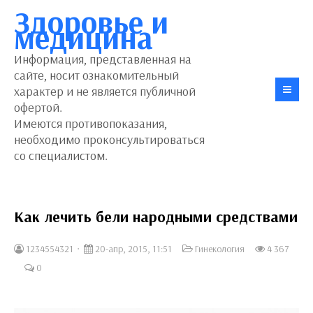
Здоровье и
медицина
Информация, представленная на
сайте, носит ознакомительный
характер и не является публичной
офертой.
Имеются противопоказания,
необходимо проконсультироваться
со специалистом.
Как лечить бели народными средствами
1234554321
20-апр, 2015, 11:51
Гинекология
4 367
0