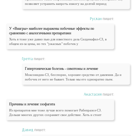
позволяет устранить напрочь изжогу на долгий период
Руслан
пишет:
У «Виагры» наиболее выражены побочные эффекты по
сравнению с аналогичными препаратами
Хоть я тоже уже давно пью для известного дела Силденафил-СЗ, в
общем из-за цены, но тех "ужасных" побочек у
Гретта
пишет:
Гипертоническая болезнь - симптомы и лечение
Моксонидин-СЗ, бесспорно, хорошее средство от давления. Да и
побочек от него не бывает. Только мы его однократно пьем.
Анастасия
пишет:
Причины и лечение эзофагита
Из препаратов мне тоже лучше всего помогает Рабепразол-СЗ.
Дольше многих других сохраняет свое действие. Хоть и стоит
Давид
пишет: