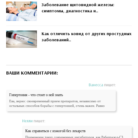
Заболевание щитовидной железы:
симптомы, диагностика и..
Как отличить ковид от других простудных
заболеваний..
ВАШИ КОММЕНТАРИИ:
Ванесса
пишет:
Гипертония - что стоит о ней знать
Ева, верно: своевременный прием препаратов, независимо от
остальных способов борьбы с гипертонией, очень важен. Равно
Нелли
пишет:
Как справиться с изжогой без лекарств
Применение таких современных ингибиторов, как Рабепразол-СЗ,