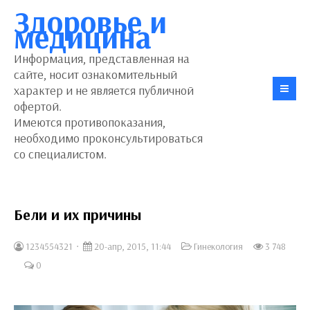
Здоровье и
медицина
Информация, представленная на
сайте, носит ознакомительный
характер и не является публичной
офертой.
Имеются противопоказания,
необходимо проконсультироваться
со специалистом.
Бели и их причины
1234554321
20-апр, 2015, 11:44
Гинекология
3 748
0