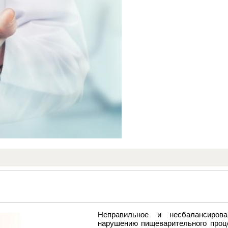
Неправильное и несбалансиров
нарушению пищеварительного проц