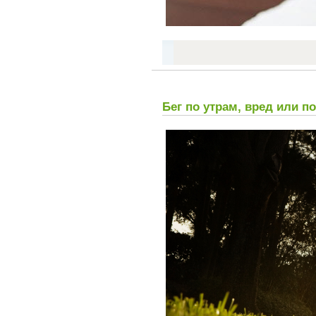
Бег по утрам, вред или п