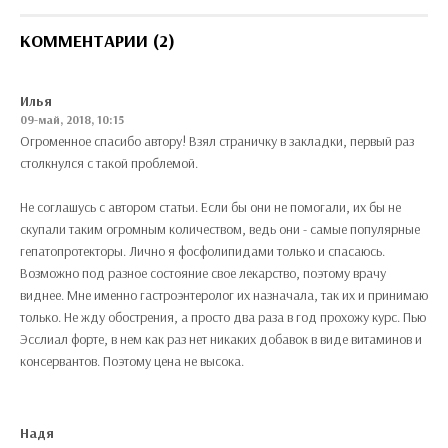
КОММЕНТАРИИ (2)
Илья
09-май, 2018, 10:15
Огроменное спасибо автору! Взял страничку в закладки, первый раз
столкнулся с такой проблемой.
Не соглашусь с автором статьи. Если бы они не помогали, их бы не
скупали таким огромным количеством, ведь они - самые популярные
гепатопротекторы. Лично я фосфолипидами только и спасаюсь.
Возможно под разное состояние свое лекарство, поэтому врачу
виднее. Мне именно гастроэнтеролог их назначала, так их и принимаю
только. Не жду обострения, а просто два раза в год прохожу курс. Пью
Эсслиал форте, в нем как раз нет никаких добавок в виде витаминов и
консервантов. Поэтому цена не высока.
Надя