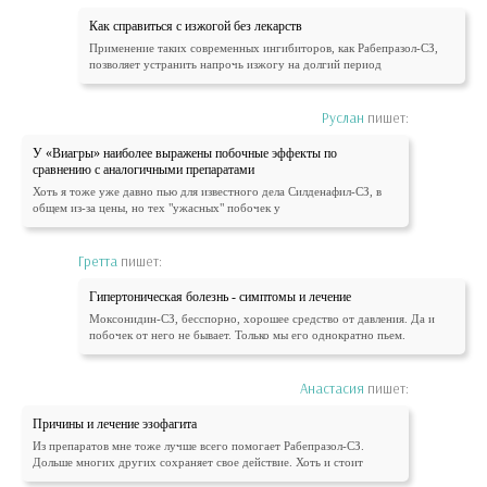
Как справиться с изжогой без лекарств
Применение таких современных ингибиторов, как Рабепразол-СЗ,
позволяет устранить напрочь изжогу на долгий период
Руслан
пишет:
У «Виагры» наиболее выражены побочные эффекты по
сравнению с аналогичными препаратами
Хоть я тоже уже давно пью для известного дела Силденафил-СЗ, в
общем из-за цены, но тех "ужасных" побочек у
Гретта
пишет:
Гипертоническая болезнь - симптомы и лечение
Моксонидин-СЗ, бесспорно, хорошее средство от давления. Да и
побочек от него не бывает. Только мы его однократно пьем.
Анастасия
пишет:
Причины и лечение эзофагита
Из препаратов мне тоже лучше всего помогает Рабепразол-СЗ.
Дольше многих других сохраняет свое действие. Хоть и стоит