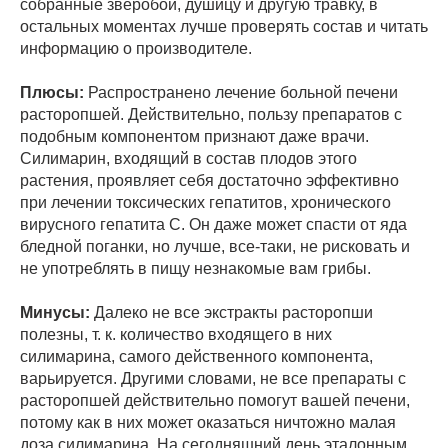
собранные зверобой, душицу и другую травку, в
остальных моментах лучше проверять состав и читать
информацию о производителе.
Плюсы:
Распространено лечение больной печени
расторопшей. Действительно, пользу препаратов с
подобным компонентом признают даже врачи.
Силимарин, входящий в состав плодов этого
растения, проявляет себя достаточно эффективно
при лечении токсических гепатитов, хронического
вирусного гепатита С. Он даже может спасти от яда
бледной поганки, но лучше, все-таки, не рисковать и
не употреблять в пищу незнакомые вам грибы.
Минусы:
Далеко не все экстракты расторопши
полезны, т. к. количество входящего в них
силимарина, самого действенного компонента,
варьируется. Другими словами, не все препараты с
расторопшей действительно помогут вашей печени,
потому как в них может оказаться ничтожно малая
доза силимарина. На сегодняшний день эталонным