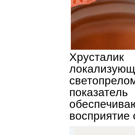
Хрусталик
локализующ
светопрел
показател
обеспечива
восприятие 