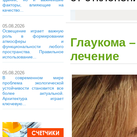
факторы, влияющие на
качество...
05.08.2026
Освещение играет важную
роль в формировании
Глаукома –
атмосферы и
функциональности любого
пространства. Правильное
лечение
использование...
05.08.2026
В современном мире
проблема экологической
устойчивости становится все
более актуальной.
Архитектура играет
ключевую...