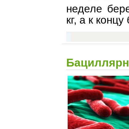
неделе бер
кг, а к конц
Бациллярн