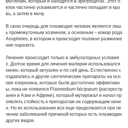
моглобин, который и находится в эритроцитах. Этот б
елок частично усваивается и частично попадает в кро
вь, а затем в мочу.
В свою очередь для плазмодия человек является лиш
ь промежуточным хозяином, а основным – комар рода
Anopheles, в котором и происходит половое размноже
ние паразита.
Лечение происходит только в амбулаторных условия
х. Долгое время для лечения малярии использовался
хинин, который актуален и по сей день. Естественно с
оздавались и другие синтетические препараты на осн
ове хлорохина, которые были достаточно эффективн
ы, пока не появился Plasmodium falciparum (распростр
анен в Азии и Африке), который мутировал и начал пр
оявлять стойкость к препаратам не содержащим хини
н. Но их использование все еще продолжается при ле
чении заболеваний причиной которых есть плазмодии
других видов.