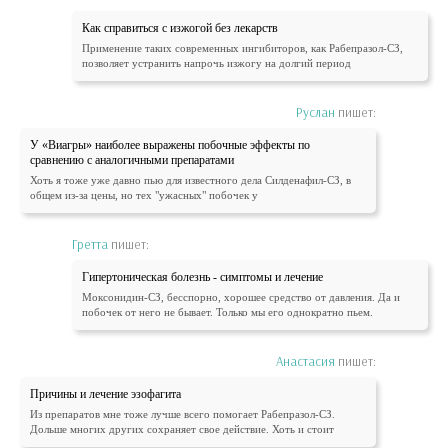
Как справиться с изжогой без лекарств
Применение таких современных ингибиторов, как Рабепразол-СЗ,
позволяет устранить напрочь изжогу на долгий период
Руслан
пишет:
У «Виагры» наиболее выражены побочные эффекты по
сравнению с аналогичными препаратами
Хоть я тоже уже давно пью для известного дела Силденафил-СЗ, в
общем из-за цены, но тех "ужасных" побочек у
Гретта
пишет:
Гипертоническая болезнь - симптомы и лечение
Моксонидин-СЗ, бесспорно, хорошее средство от давления. Да и
побочек от него не бывает. Только мы его однократно пьем.
Анастасия
пишет:
Причины и лечение эзофагита
Из препаратов мне тоже лучше всего помогает Рабепразол-СЗ.
Дольше многих других сохраняет свое действие. Хоть и стоит