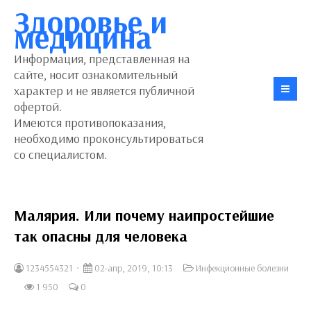
Здоровье и
медицина
Информация, представленная на
сайте, носит ознакомительный
характер и не является публичной
офертой.
Имеются противопоказания,
необходимо проконсультироваться
со специалистом.
Малярия. Или почему наипростейшие
так опасны для человека
1234554321
02-апр, 2019, 10:13
Инфекционные болезни
1 950
0