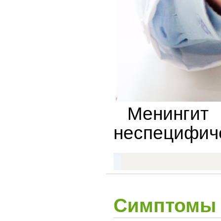
Менингит т
неспецифиче
Симптомы 