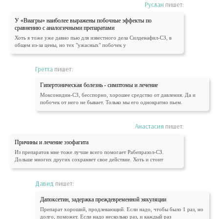
Руслан
пишет:
У «Виагры» наиболее выражены побочные эффекты по
сравнению с аналогичными препаратами
Хоть я тоже уже давно пью для известного дела Силденафил-СЗ, в
общем из-за цены, но тех "ужасных" побочек у
Гретта
пишет:
Гипертоническая болезнь - симптомы и лечение
Моксонидин-СЗ, бесспорно, хорошее средство от давления. Да и
побочек от него не бывает. Только мы его однократно пьем.
Анастасия
пишет:
Причины и лечение эзофагита
Из препаратов мне тоже лучше всего помогает Рабепразол-СЗ.
Дольше многих других сохраняет свое действие. Хоть и стоит
Давид
пишет:
Дапоксетин, задержка преждевременной эякуляции
Препарат хороший, продлевающий. Если надо, чтобы было 1 раз, но
долго, поможет. Если надо несколько раз, и каждый раз