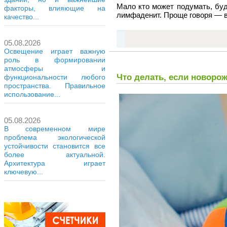
Мало кто может подумать, буд
факторы, влияющие на
лимфаденит. Проще говоря — 
качество...
05.08.2026
Освещение играет важную
роль в формировании
атмосферы и
Что делать, если новоро
функциональности любого
пространства. Правильное
использование...
05.08.2026
В современном мире
проблема экологической
устойчивости становится все
более актуальной.
Архитектура играет
ключевую...