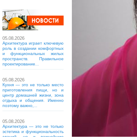
05.08.2026
Архитектура играет ключевую
роль в создании комфортных
и функциональных жилых
пространств. Правильное
проектирование...
05.08.2026
Кухня — это не только место
приготовления пищи, но и
центр домашней жизни, зона
отдыха и общения. Именно
поэтому важно,...
05.08.2026
Архитектура — это не только
эстетика и функциональность
зданий, но и важнейшие