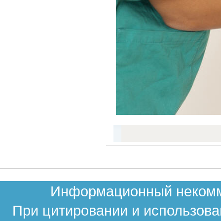
Информационный некомме
При цитировании и использова