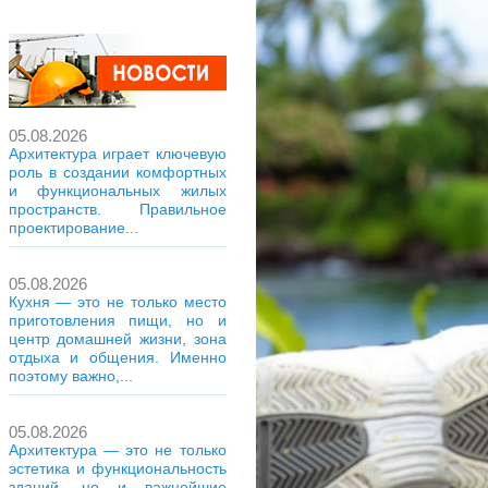
05.08.2026
Архитектура играет ключевую
роль в создании комфортных
и функциональных жилых
пространств. Правильное
проектирование...
05.08.2026
Кухня — это не только место
приготовления пищи, но и
центр домашней жизни, зона
отдыха и общения. Именно
поэтому важно,...
05.08.2026
Архитектура — это не только
эстетика и функциональность
зданий, но и важнейшие