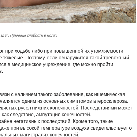
йдет:
Причины слабости в ногах
о
г при ходьбе либо при повышенной их утомляемости
ле тяжелые. Поэтому, если обнаружится такой тревожный
ся в медицинское учреждение, где можно пройти
в.
вязи с наличием такого заболевания, как ишемическая
, является одним из основных симптомов атеросклероза.
судистых русел нижних конечностей. Последствиями может
 как следствие, ампутация конечностей.
айне негативных последствий. Кроме того, такие
даже при высокой температуре воздуха свидетельствует о
альных магистралях конечностей.