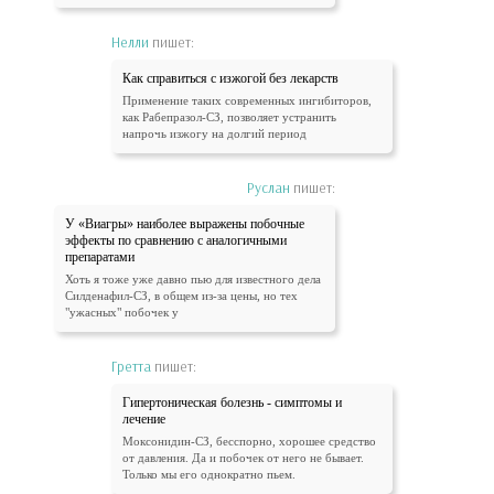
Нелли
пишет:
Как справиться с изжогой без лекарств
Применение таких современных ингибиторов,
как Рабепразол-СЗ, позволяет устранить
напрочь изжогу на долгий период
Руслан
пишет:
У «Виагры» наиболее выражены побочные
эффекты по сравнению с аналогичными
препаратами
Хоть я тоже уже давно пью для известного дела
Силденафил-СЗ, в общем из-за цены, но тех
"ужасных" побочек у
Гретта
пишет:
Гипертоническая болезнь - симптомы и
лечение
Моксонидин-СЗ, бесспорно, хорошее средство
от давления. Да и побочек от него не бывает.
Только мы его однократно пьем.