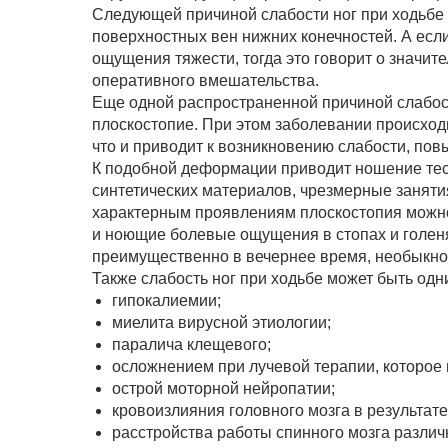
Следующей причиной слабости ног при ходьбе 
поверхностных вен нижних конечностей. А если
ощущения тяжести, тогда это говорит о значите
оперативного вмешательства.
Еще одной распространенной причиной слабост
плоскостопие. При этом заболевании происхо
что и приводит к возникновению слабости, п
К подобной деформации приводит ношение тесн
синтетических материалов, чрезмерные заняти
характерным проявлениям плоскостопия можно
и ноющие болевые ощущения в стопах и голеня
преимущественно в вечернее время, необыкно
Также слабость ног при ходьбе может быть од
гипокалиемии;
миелита вирусной этиологии;
паралича клещевого;
осложнением при лучевой терапии, которое
острой моторной нейропатии;
кровоизлияния головного мозга в результат
расстройства работы спинного мозга различ