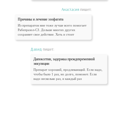
Анастасия
пишет:
Причины и лечение эзофагита
Из препаратов мне тоже лучше всего помогает
Рабепразол-СЗ. Дольше многих других
сохраняет свое действие. Хоть и стоит
Давид
пишет:
Дапоксетин, задержка преждевременной
эякуляции
Препарат хороший, продлевающий. Если надо,
чтобы было 1 раз, но долго, поможет. Если
надо несколько раз, и каждый раз