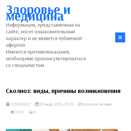
Здоровье и
медицина
Информация, представленная на
сайте, носит ознакомительный
характер и не является публичной
офертой.
Имеются противопоказания,
необходимо проконсультироваться
со специалистом.
Сколиоз: виды, причины возникновения
1234554321
05-мар, 2016, 05:33
Костная система
3 617
0