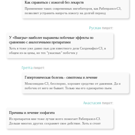
Как справиться с изжогой без лекарств
Применение таких современных ингибиторов, как Рабепразол-СЗ,
позволяет устранить напрочь изжогу на долгий период
Руслан
пишет:
У «Виагры» наиболее выражены побочные эффекты по
сравнению с аналогичными препаратами
Хоть я тоже уже давно пью для известного дела Силденафил-СЗ, в
общем из-за цены, но тех "ужасных" побочек у
Гретта
пишет:
Гипертоническая болезнь - симптомы и лечение
Моксонидин-СЗ, бесспорно, хорошее средство от давления. Да и
побочек от него не бывает. Только мы его однократно пьем.
Анастасия
пишет:
Причины и лечение эзофагита
Из препаратов мне тоже лучше всего помогает Рабепразол-СЗ.
Дольше многих других сохраняет свое действие. Хоть и стоит