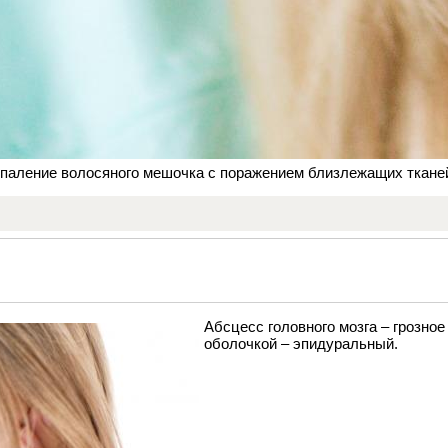
спаление волосяного мешочка с поражением близлежащих тканей.
Абсцесс головного мозга – грозно
оболочкой – эпидуральный.