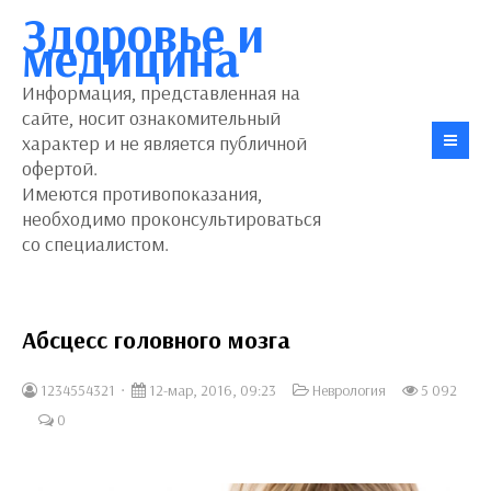
Здоровье и
медицина
Информация, представленная на
сайте, носит ознакомительный
характер и не является публичной
офертой.
Имеются противопоказания,
необходимо проконсультироваться
со специалистом.
Абсцесс головного мозга
1234554321
12-мар, 2016, 09:23
Неврология
5 092
0