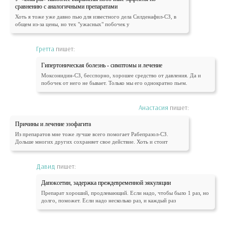
сравнению с аналогичными препаратами
Хоть я тоже уже давно пью для известного дела Силденафил-СЗ, в
общем из-за цены, но тех "ужасных" побочек у
Гретта
пишет:
Гипертоническая болезнь - симптомы и лечение
Моксонидин-СЗ, бесспорно, хорошее средство от давления. Да и
побочек от него не бывает. Только мы его однократно пьем.
Анастасия
пишет:
Причины и лечение эзофагита
Из препаратов мне тоже лучше всего помогает Рабепразол-СЗ.
Дольше многих других сохраняет свое действие. Хоть и стоит
Давид
пишет:
Дапоксетин, задержка преждевременной эякуляции
Препарат хороший, продлевающий. Если надо, чтобы было 1 раз, но
долго, поможет. Если надо несколько раз, и каждый раз