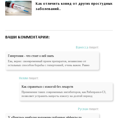
Как отличить ковид от других простудных
заболеваний..
ВАШИ КОММЕНТАРИИ:
Ванесса
пишет:
Гипертония - что стоит о ней знать
Ева, верно: своевременный прием препаратов, независимо от
остальных способов борьбы с гипертонией, очень важен. Равно
Нелли
пишет:
Как справиться с изжогой без лекарств
Применение таких современных ингибиторов, как Рабепразол-СЗ,
позволяет устранить напрочь изжогу на долгий период
Руслан
пишет:
У «Виагры» наиболее выражены побочные эффекты по