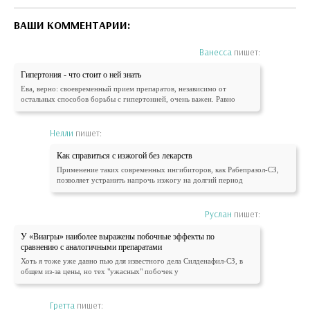
ВАШИ КОММЕНТАРИИ:
Ванесса
пишет:
Гипертония - что стоит о ней знать
Ева, верно: своевременный прием препаратов, независимо от
остальных способов борьбы с гипертонией, очень важен. Равно
Нелли
пишет:
Как справиться с изжогой без лекарств
Применение таких современных ингибиторов, как Рабепразол-СЗ,
позволяет устранить напрочь изжогу на долгий период
Руслан
пишет:
У «Виагры» наиболее выражены побочные эффекты по
сравнению с аналогичными препаратами
Хоть я тоже уже давно пью для известного дела Силденафил-СЗ, в
общем из-за цены, но тех "ужасных" побочек у
Гретта
пишет: