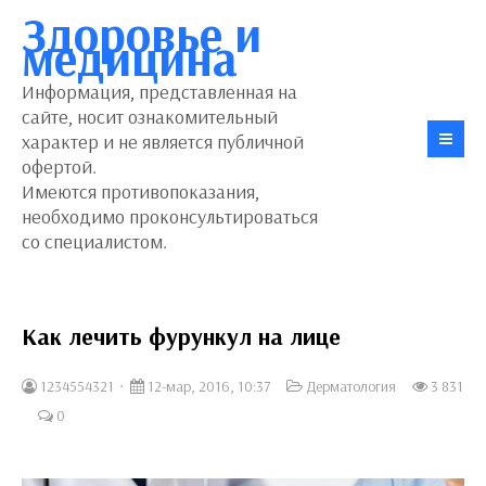
Здоровье и
медицина
Информация, представленная на
сайте, носит ознакомительный
характер и не является публичной
офертой.
Имеются противопоказания,
необходимо проконсультироваться
со специалистом.
Как лечить фурункул на лице
1234554321
12-мар, 2016, 10:37
Дерматология
3 831
0