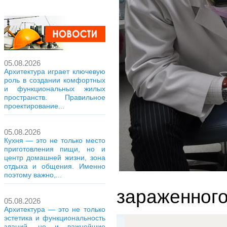
05.08.2026
Архитектура играет ключевую
роль в создании комфортных
и функциональных жилых
пространств. Правильное
проектирование...
05.08.2026
Кухня — это не только место
приготовления пищи, но и
центр домашней жизни, зона
отдыха и общения. Именно
поэтому важно,...
зараженного
05.08.2026
Архитектура — это не только
эстетика и функциональность
зданий, но и важнейшие