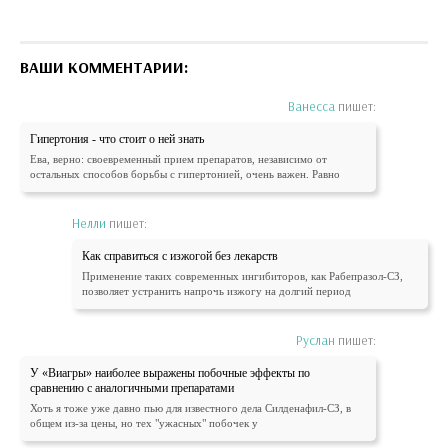
ВАШИ КОММЕНТАРИИ:
Ванесса
пишет:
Гипертония - что стоит о ней знать
Ева, верно: своевременный прием препаратов, независимо от
остальных способов борьбы с гипертонией, очень важен. Равно
Нелли
пишет:
Как справиться с изжогой без лекарств
Применение таких современных ингибиторов, как Рабепразол-СЗ,
позволяет устранить напрочь изжогу на долгий период
Руслан
пишет:
У «Виагры» наиболее выражены побочные эффекты по
сравнению с аналогичными препаратами
Хоть я тоже уже давно пью для известного дела Силденафил-СЗ, в
общем из-за цены, но тех "ужасных" побочек у