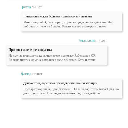
Гретта
пишет:
Гипертоническая болезнь - симптомы и лечение
Моксонидин-СЗ, бесспорно, хорошее средство от давления. Да и
побочек от него не бывает. Только мы его однократно пьем.
Анастасия
пишет:
Причины и лечение эзофагита
Из препаратов мне тоже лучше всего помогает Рабепразол-СЗ.
Дольше многих других сохраняет свое действие. Хоть и стоит
Давид
пишет:
Дапоксетин, задержка преждевременной эякуляции
Препарат хороший, продлевающий. Если надо, чтобы было 1 раз, но
долго, поможет. Если надо несколько раз, и каждый раз