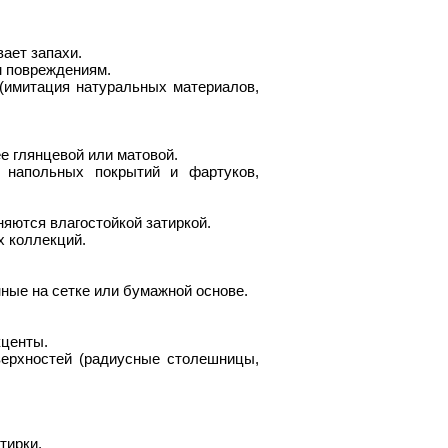
вает запахи.
м повреждениям.
(имитация натуральных материалов,
е глянцевой или матовой.
я напольных покрытий и фартуков,
няются влагостойкой затиркой.
х коллекций.
нные на сетке или бумажной основе.
кценты.
верхностей (радиусные столешницы,
тирки.