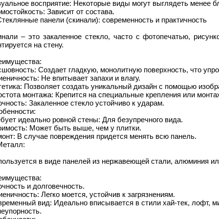
уальное восприятие: Некоторые виды могут выглядеть менее б
мостойкость: Зависит от состава.
Стеклянные панели (скинали): современность и практичность
инали – это закаленное стекло, часто с фотопечатью, рисунк
тируется на стену.
еимущества:
шовность: Создает гладкую, монолитную поверхность, что упр
иеничность: Не впитывает запахи и влагу.
етика: Позволяет создать уникальный дизайн с помощью изобр
стота монтажа: Крепится на специальные крепления или монта
чность: Закаленное стекло устойчиво к ударам.
обенности:
бует идеально ровной стены: Для безупречного вида.
имость: Может быть выше, чем у плитки.
онт: В случае повреждения придется менять всю панель.
Металл:
пользуется в виде панелей из нержавеющей стали, алюминия ил
еимущества:
чность и долговечность.
иеничность: Легко моется, устойчив к загрязнениям.
ременный вид: Идеально вписывается в стили хай-тек, лофт, 
неупорность.