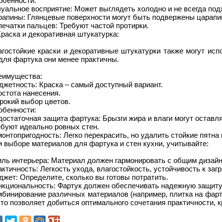
обенности:
уальное восприятие: Может выглядеть холодно и не всегда под
рапины: Глянцевые поверхности могут быть подвержены царапи
ечатки пальцев: Требуют частой протирки.
Краска и декоративная штукатурка:
гостойкие краски и декоративные штукатурки также могут исп
для фартука они менее практичны.
еимущества:
жетность: Краска – самый доступный вариант.
стота нанесения.
рокий выбор цветов.
обенности:
остаточная защита фартука: Брызги жира и влаги могут оставля
ебуют идеально ровных стен.
онтопригодность: Легко перекрасить, но удалить стойкие пятна
 выборе материалов для фартука и стен кухни, учитывайте:
иль интерьера: Материал должен гармонировать с общим дизайн
ктичность: Легкость ухода, влагостойкость, устойчивость к заг
жет: Определите, сколько вы готовы потратить.
кциональность: Фартук должен обеспечивать надежную защиту 
бинирование различных материалов (например, плитка на фарту
то позволяет добиться оптимального сочетания практичности, к