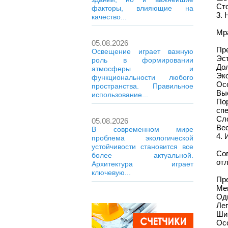
Сто
факторы, влияющие на
3. 
качество...
Мра
05.08.2026
Пр
Освещение играет важную
Эст
роль в формировании
Дол
атмосферы и
Эко
функциональности любого
Ос
пространства. Правильное
Выс
использование...
По
сп
Сл
05.08.2026
Вес
В современном мире
4. 
проблема экологической
устойчивости становится все
Со
более актуальной.
отл
Архитектура играет
ключевую...
Пр
Ме
Одн
Лег
Шир
Ос