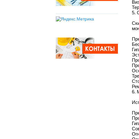
Виз
Тер
5. 
Ск
мон
Пр
Бес
Гиг
Эст
Про
Про
Ос
Тре
Сто
Рем
6. 
Ис
Пр
Про
Гиг
Сов
Ог