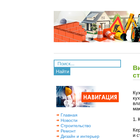
В
Найти
с
Кух
ку
вл
ма
Главная
1. 
Новости
Строительство
Ке
Ремонт
и с
Дизайн и интерьер