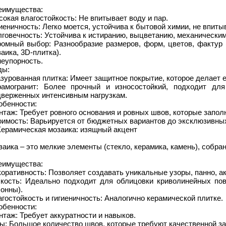
еимущества:
окая влагостойкость: Не впитывает воду и пар.
иеничность: Легко моется, устойчива к бытовой химии, не впиты
говечность: Устойчива к истиранию, выцветанию, механически
ромный выбор: Разнообразие размеров, форм, цветов, фактур 
аика, 3D-плитка).
неупорность.
ды:
зурованная плитка: Имеет защитное покрытие, которое делает е
рамогранит: Более прочный и износостойкий, подходит дл
дверженных интенсивным нагрузкам.
обенности:
таж: Требует ровного основания и ровных швов, которые запол
оимость: Варьируется от бюджетных вариантов до эксклюзивны
Керамическая мозаика: изящный акцент
аика – это мелкие элементы (стекло, керамика, камень), собра
еимущества:
оративность: Позволяет создавать уникальные узоры, панно, а
бкость: Идеально подходит для облицовки криволинейных по
онны).
гостойкость и гигиеничность: Аналогично керамической плитке.
обенности:
таж: Требует аккуратности и навыков.
: Большое количество швов, которые требуют качественной за