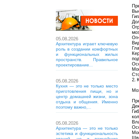
Пр
Выс
Гиг
Дол
Ог
моз
Ог
05.08.2026
Ви
Архитектура играет ключевую
Гла
роль в создании комфортных
Ке
и функциональных жилых
по
пространств. Правильное
Ос
проектирование...
Мон
Ст
2. 
05.08.2026
Кухня — это не только место
Моз
приготовления пищи, но и
центр домашней жизни, зона
Пр
отдыха и общения. Именно
Дек
поэтому важно,...
Ги
кол
Вла
05.08.2026
Ос
Архитектура — это не только
Мон
эстетика и функциональность
Швы
зданий, но и важнейшие