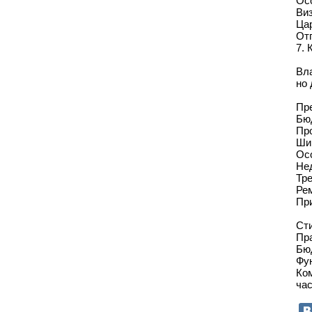
Ос
Виз
Ца
Отп
7. 
Вла
но 
Пр
Бюд
Про
Ши
Ос
Нед
Тр
Рем
При
Ст
Пра
Бюд
Фун
Ком
час