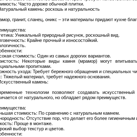
имость: Часто дороже обычной плитки.
Натуральный камень: роскошь и натуральность
мор, гранит, сланец, оникс – эти материалы придают кухне бла
еимущества:
етика: Уникальный природный рисунок, роскошный вид.
говечность: Крайне прочный и износостойкий.
логичность.
обенности:
окая стоимость: Один из самых дорогих вариантов.
ристость: Некоторые виды камня (мрамор) могут впитыват
ециальными пропитками.
ожность ухода: Требует бережного обращения и специальных ч
: Тяжелый материал, требует надежного основания.
Искусственный камень:
временные технологии позволяют создавать искусственный
ичается от натурального, но обладает рядом преимуществ.
еимущества:
ньшая стоимость: По сравнению с натуральным камнем.
ородность: Отсутствие пор, что делает его более гигиеничным 
кость: Проще в монтаже.
окий выбор текстур и цветов.
обенности: