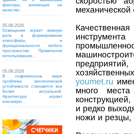
скоростью аб
факторы, влияющие на
механической 
качество...
05.08.2026
Качественн
Освещение играет важную
инструмент
роль в формировании
атмосферы и
промышле
функциональности любого
пространства. Правильное
машинострои
использование...
предприяти
хозяйственны
05.08.2026
В современном мире
youmet.ru
имею
проблема экологической
устойчивости становится все
много места
более актуальной.
Архитектура играет
конструкцией,
ключевую...
и редко выход
ножи и резцы,