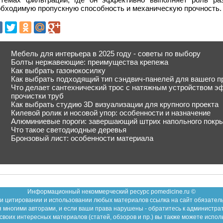
обходимую пропускную способность и механическую прочность.
Мебель для интерьера в 2025 году - советы по выбору
Болты нержавеющие: преимущества крепежа
Как выбрать газонокосилку
Как выбрать подходящий тип сэндвич-панелей для вашего п
Что делает сантехнический трос с натяжным устройством 
прочистки труб
Как выбрать студию 3D визуализации для крупного проекта
Килевой ролик и носовой упор: особенности и назначение
Алюминиевые пороги: завершающий штрих напольного покр
Что такое светодиодные деревья
Бронзовый лист: особенности материала
Информационный некоммерческий ресурс pomedicine.ru ©
и цитировании и использовании любых материалов ссылка на сайт обязател
 многими авторами, и если ваши права нарушены - обратитесь к администра
воих интересных материалов (статей, обзоров и пр.) вы также можете испол