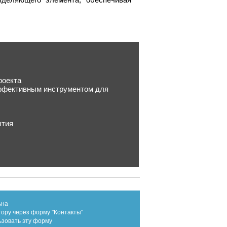
роекта
эффективным инструментом для
ытия
ьна
тору через форму "Контакты"
ьзовать эту форму