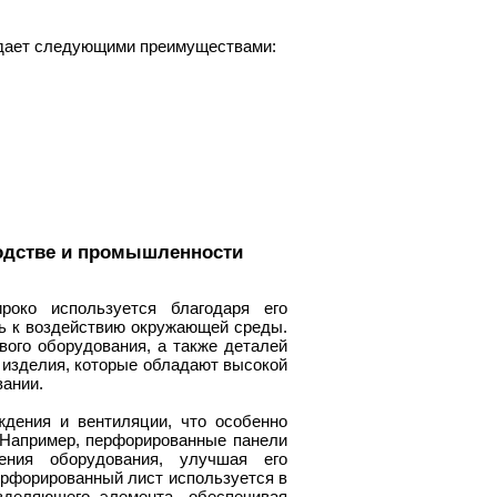
адает следующими преимуществами:
одстве и промышленности
око используется благодаря его
ть к воздействию окружающей среды.
вого оборудования, а также деталей
 изделия, которые обладают высокой
вании.
дения и вентиляции, что особенно
 Например, перфорированные панели
ения оборудования, улучшая его
ерфорированный лист используется в
зделяющего элемента, обеспечивая