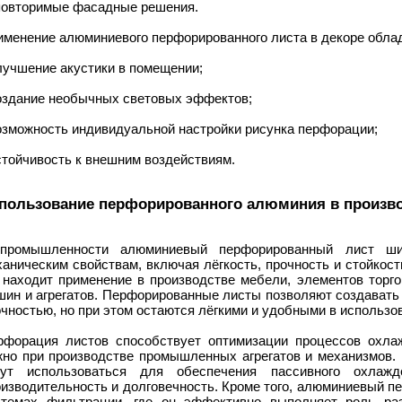
повторимые фасадные решения.
именение алюминиевого перфорированного листа в декоре обл
лучшение акустики в помещении;
создание необычных световых эффектов;
озможность индивидуальной настройки рисунка перфорации;
стойчивость к внешним воздействиям.
пользование перфорированного алюминия в произв
промышленности алюминиевый перфорированный лист шир
ханическим свойствам, включая лёгкость, прочность и стойкос
 находит применение в производстве мебели, элементов торго
шин и агрегатов. Перфорированные листы позволяют создавать
чностью, но при этом остаются лёгкими и удобными в использо
рфорация листов способствует оптимизации процессов охлаж
жно при производстве промышленных агрегатов и механизмов.
гут использоваться для обеспечения пассивного охлажд
оизводительность и долговечность. Кроме того, алюминиевый п
стемах фильтрации, где он эффективно выполняет роль ра