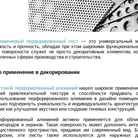
юминиевый перфорированный лист
— это универсальный ма
гкость и прочность, обладая при этом широкими функциональ
о поверхности служит не просто декоративным элементом, н
личных сферах производства и строительства.
о применение в декорировании
стовой перфорированный алюминий
нашел широкое применение
оей привлекательной текстуре и способности придавать о
пользование перфорированного алюминия в дизайне помещен
ько подчеркнуть уникальность и индивидуальность архитектур
ие как улучшение акустики или создание теневых конструкций.
рфорированный алюминий активно применяется для облиц
регородок и экранов. Такая поверхность может дополнить инт
щественного пространства, придавая им современный вид. Б
ррозии, эти листы также используются для наружных де