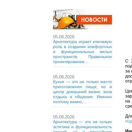
05.08.2026
Архитектура играет ключевую
роль в создании комфортных
и функциональных жилых
пространств. Правильное
С 
проектирование...
под
за 
до
05.08.2026
отр
Кухня — это не только место
приготовления пищи, но и
Це
центр домашней жизни, зона
за
отдыха и общения. Именно
на
поэтому важно,...
сре
Дл
05.08.2026
по
Архитектура — это не только
эстетика и функциональность
Ин
зданий, но и важнейшие