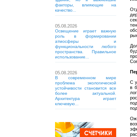
факторы, влияющие на
От
качество...
де
се
те
05.08.2026
об
Освещение играет важную
рын
роль в формировании
атмосферы и
До
функциональности любого
бу
пространства. Правильное
пр
использование...
Con
Пе
05.08.2026
В современном мире
С 
проблема экологической
в 
устойчивости становится все
лог
более актуальной.
ро
Архитектура играет
по
ключевую...
под
Ож
во
эф
ра