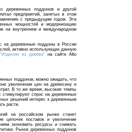
во деревянных поддонов и другой
питал предприятий, занятых в этом
сравнению с предыдущим годом. Эта
венных мощностей и модернизацию
ии на внутреннем и международном
ос на деревянные поддоны в России
аслей, активно использующих данную
"Изделия из дерева"
на сайте Alto
янных поддонов, можно ожидать, что
не увеличения цен на древесину и
атрат. В то же время, высокие темпы
ях стимулируют спрос на деревянные
чных решений интерес к деревянным
ть расти.
гий на российском рынке станет
е цепочек поставок и увеличение
ниям экономить ресурсы и снижать
олитике. Рынок деревянных поддонов