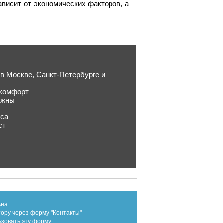
ависит от экономических факторов, а
 в Москве, Санкт-Петербурге и
 комфорт
ужны
еса
ст
ьна
тору через форму "Контакты"
ьзовать эту форму