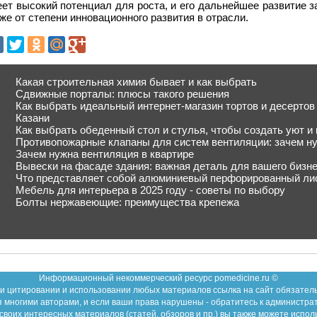
ет высокий потенциал для роста, и его дальнейшее развитие з
же от степени инновационного развития в отрасли.
Какая строительная химия бывает и как выбрать
Сдвижные порталы: плюсы такого решения
Как выбрать идеальный интернет-магазин тортов и десертов
Казани
Как выбрать обеденный стол и стулья, чтобы создать уют и
Противопожарные клапаны для систем вентиляции: зачем н
Зачем нужна вентиляция в квартире
Вывески на фасаде здания: важная деталь для вашего бизн
Что представляет собой алюминиевый перфорированный ли
Мебель для интерьера в 2025 году - советы по выбору
Болты нержавеющие: преимущества крепежа
Информационный некоммерческий ресурс pomedicine.ru ©
и цитировании и использовании любых материалов ссылка на сайт обязател
 многими авторами, и если ваши права нарушены - обратитесь к администра
воих интересных материалов (статей, обзоров и пр.) вы также можете испол