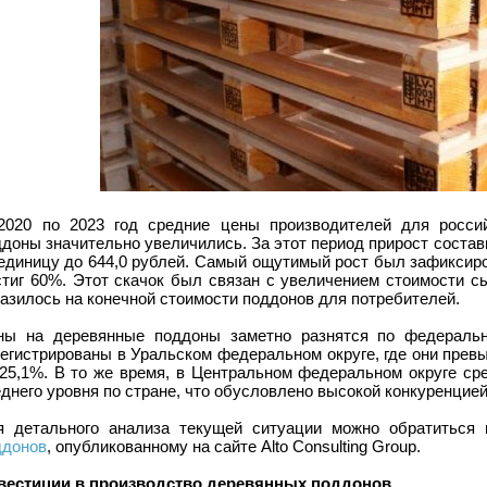
2020 по 2023 год средние цены производителей для росси
доны значительно увеличились. За этот период прирост состави
единицу до 644,0 рублей. Самый ощутимый рост был зафиксиров
стиг 60%. Этот скачок был связан с увеличением стоимости сы
азилось на конечной стоимости поддонов для потребителей.
ны на деревянные поддоны заметно разнятся по федераль
регистрированы в Уральском федеральном округе, где они прев
 25,1%. В то же время, в Центральном федеральном округе ср
днего уровня по стране, что обусловлено высокой конкуренцией
я детального анализа текущей ситуации можно обратиться
ддонов
, опубликованному на сайте Alto Consulting Group.
вестиции в производство деревянных поддонов