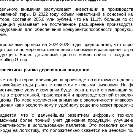
дельного внимания заслуживают инвестиции в производст
ревянной тары. В 2022 году объем инвестиций в основной ка
кторе, составил 205,6 млн рублей, что на 11,1% больше по 
нденция указывает на постепенное расширение производст
орудования для обеспечения конкурентоспособности продукц
ке.
лгосрочный прогноз на 2024-2028 годы предполагает, что спр
дет расти по мере восстановления экономики и расширения отр
одукцию. Более детальный прогноз можно найти в разделе
sulting Group.
рспективы рынка деревянных поддонов
учетом факторов, влияющих на производство и стоимость дерев
ближайшие годы рынок столкнется с новыми вызовами. На фо
истические услуги компании будут искать пути оптимизации з
ста в строительной, транспортной и производственной отрасл
ддоны. По мере увеличения внимания к экологичности упаково
донам как к экологичному и удобному решению может продолжа
идается, что с дальнейшим развитием цифровых техноло
зможным более точный учет движения продукции, улучшени
фективности в использовании паллетов. Это позволит компа
сходы на логистику, что положительно скажется на ценовой п