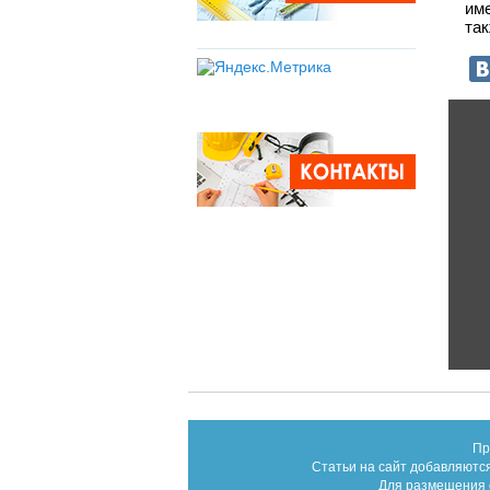
име
так
Пр
Статьи на сайт добавляются
Для размещения с