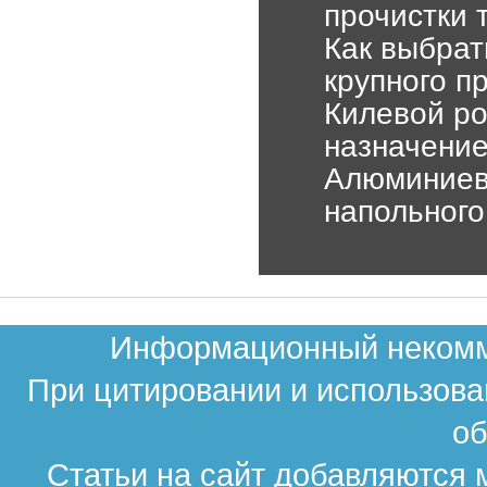
прочистки 
Как выбрат
крупного п
Килевой ро
назначени
Алюминиев
напольного
Информационный некомме
При цитировании и использова
об
Статьи на сайт добавляются 