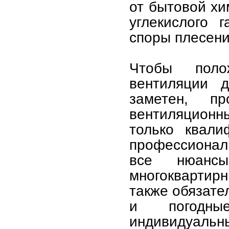
от бытовой хи
углекислого 
споры плесени
Чтобы поло
вентиляции 
заметен, п
вентиляцион
только квали
профессионал
все нюансы
многоквартир
также обязате
и погодны
индивидуальны