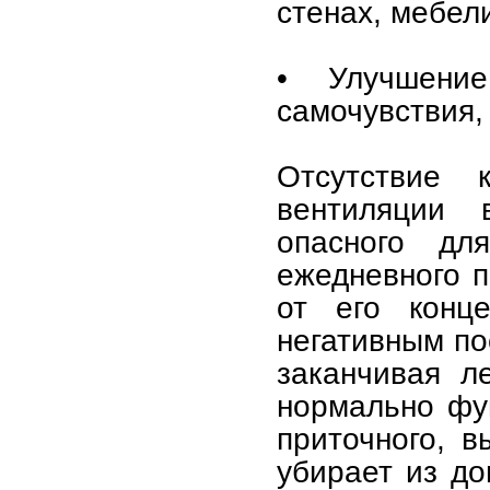
стенах, мебел
• Улучшени
самочувствия,
Отсутствие 
вентиляции
опасного дл
ежедневного п
от его конц
негативным по
заканчивая л
нормально фу
приточного, в
убирает из д