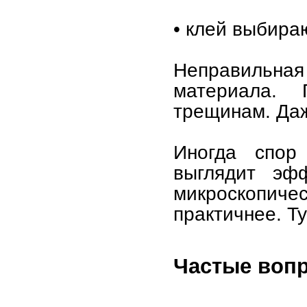
• клей выбира
Неправильна
материала.
трещинам. Даж
Иногда спор
выглядит эф
микроскопич
практичнее. Ту
Частые вопр