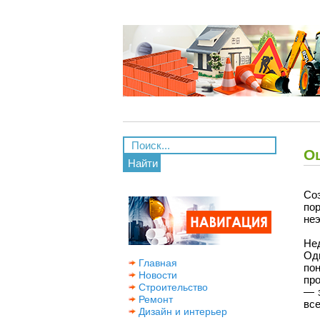
О
Найти
Со
по
не
Не
Од
Главная
по
Новости
про
Строительство
— 
Ремонт
все
Дизайн и интерьер