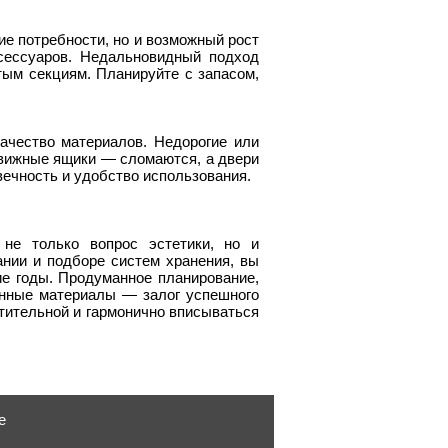
ие потребности, но и возможный рост
сессуаров. Недальновидный подход
стым секциям. Планируйте с запасом,
ачество материалов. Недорогие или
вижные ящики — сломаются, а двери
вечность и удобство использования.
не только вопрос эстетики, но и
ании и подборе систем хранения, вы
ие годы. Продуманное планирование,
енные материалы — залог успешного
стительной и гармонично вписываться
е