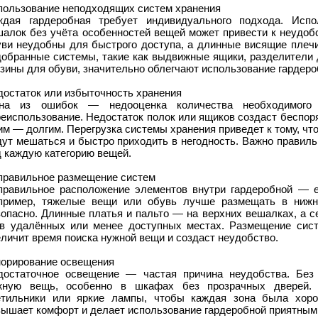
пользование неподходящих систем хранения
ждая гардеробная требует индивидуального подхода. Испо
шалок без учёта особенностей вещей может привести к неудоб
уви неудобны для быстрого доступа, а длинные висящие плечи
добранные системы, такие как выдвижные ящики, разделители 
зины для обуви, значительно облегчают использование гардеро
достаток или избыточность хранения
на из ошибок — недооценка количества необходимого п
еиспользование. Недостаток полок или ящиков создаст беспор
им — долгим. Перегрузка системы хранения приведет к тому, чт
дут мешаться и быстро приходить в негодность. Важно правиль
д каждую категорию вещей.
правильное размещение систем
правильное расположение элементов внутри гардеробной — е
пример, тяжелые вещи или обувь лучше размещать в нижн
зопасно. Длинные платья и пальто — на верхних вешалках, а 
в удалённых или менее доступных местах. Размещение сист
личит время поиска нужной вещи и создаст неудобство.
норирование освещения
достаточное освещение — частая причина неудобства. Без
жную вещь, особенно в шкафах без прозрачных дверей. 
етильники или яркие лампы, чтобы каждая зона была хор
вышает комфорт и делает использование гардеробной приятным