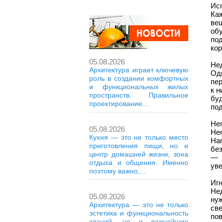
Ис
Ка
ве
об
по
кор
05.08.2026
Не
Архитектура играет ключевую
Од
роль в создании комфортных
пер
и функциональных жилых
к н
пространств. Правильное
бу
проектирование...
по
Не
05.08.2026
Не
Кухня — это не только место
На
приготовления пищи, но и
бе
центр домашней жизни, зона
— 
отдыха и общения. Именно
уве
поэтому важно,...
Иг
Не
05.08.2026
ну
Архитектура — это не только
св
эстетика и функциональность
по
зданий, но и важнейшие