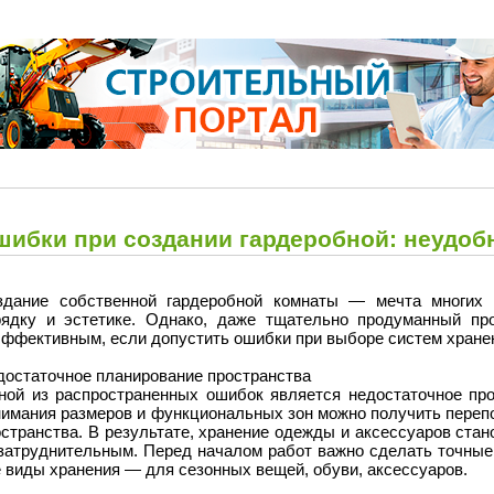
шибки при создании гардеробной: неудоб
здание собственной гардеробной комнаты — мечта многих 
рядку и эстетике. Однако, даже тщательно продуманный пр
эффективным, если допустить ошибки при выборе систем хране
достаточное планирование пространства
ной из распространенных ошибок является недостаточное про
нимания размеров и функциональных зон можно получить перепо
странства. В результате, хранение одежды и аксессуаров ста
затруднительным. Перед началом работ важно сделать точные 
 виды хранения — для сезонных вещей, обуви, аксессуаров.