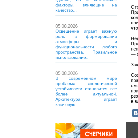
факторы, влияющие на
От
качество...
При
ко
при
05.08.2026
что
Освещение играет важную
роль в формировании
Не
атмосферы и
Пр
функциональности любого
не
пространства. Правильное
— з
использование...
За
05.08.2026
Со
В современном мире
пр
проблема экологической
см
устойчивости становится все
пр
более актуальной.
рез
Архитектура играет
в в
ключевую...