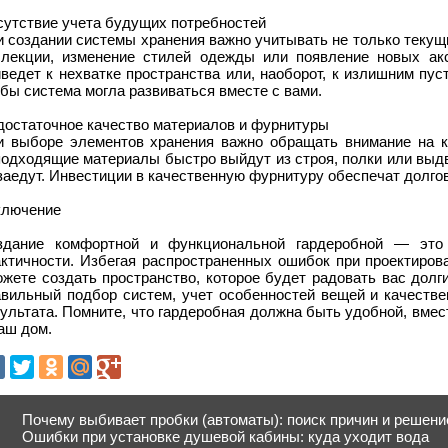
сутствие учета будущих потребностей
 создании системы хранения важно учитывать не только текущ
ллекции, изменение стилей одежды или появление новых ак
ведет к нехватке пространства или, наоборот, к излишним пу
бы система могла развиваться вместе с вами.
достаточное качество материалов и фурнитуры
и выборе элементов хранения важно обращать внимание на к
подходящие материалы быстро выйдут из строя, полки или выд
аедут. Инвестиции в качественную фурнитуру обеспечат долго
ключение
здание комфортной и функциональной гардеробной — это 
актичности. Избегая распространенных ошибок при проектиров
ожете создать пространство, которое будет радовать вас долг
авильный подбор систем, учет особенностей вещей и качеств
ультата. Помните, что гардеробная должна быть удобной, вме
аш дом.
Почему выбивает пробки (автоматы): поиск причин и решени
Ошибки при установке душевой кабины: куда уходит вода