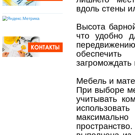
вдоль стены ил
Высота барной
что удобно д
передвижению
обеспечит
загромождать 
Мебель и мат
При выборе ме
учитывать ко
использоват
максималь
пространств