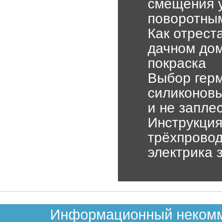
смещения у
поворотны
Как отрест
дачном дом
покраска
Выбор герм
силиконовы
и не запле
Инструкция
трёхпровод
электрика 
Информационный некомме