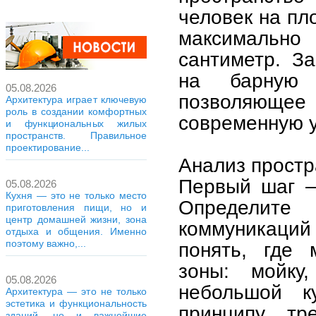
человек на пл
максимально
сантиметр. З
на барную 
05.08.2026
позволяюще
Архитектура играет ключевую
роль в создании комфортных
современную 
и функциональных жилых
пространств. Правильное
проектирование...
Анализ простр
Первый шаг —
05.08.2026
Кухня — это не только место
Определит
приготовления пищи, но и
центр домашней жизни, зона
коммуникаций 
отдыха и общения. Именно
поэтому важно,...
понять, где 
зоны: мойку
05.08.2026
небольшой к
Архитектура — это не только
эстетика и функциональность
принципу тр
зданий, но и важнейшие