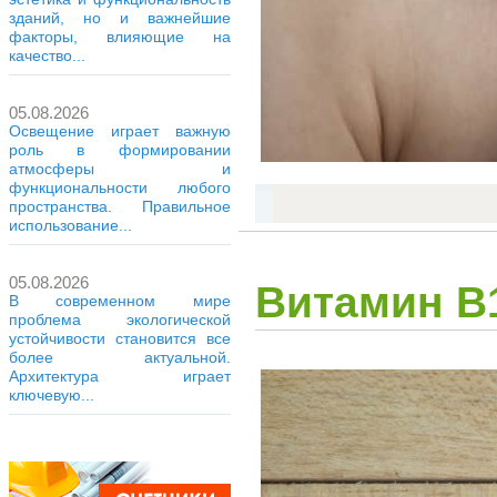
зданий, но и важнейшие
факторы, влияющие на
качество...
05.08.2026
Освещение играет важную
роль в формировании
атмосферы и
функциональности любого
пространства. Правильное
использование...
05.08.2026
Витамин В1
В современном мире
проблема экологической
устойчивости становится все
более актуальной.
Архитектура играет
ключевую...