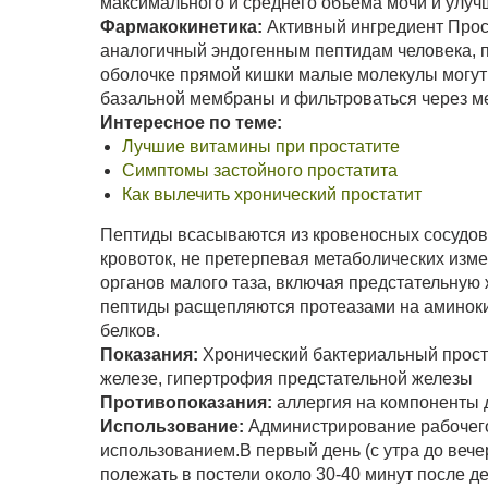
максимального и среднего объема мочи и улуч
Фармакокинетика:
Активный ингредиент Прос
аналогичный эндогенным пептидам человека, п
оболочке прямой кишки малые молекулы могут
базальной мембраны и фильтроваться через ме
Интересное по теме:
Лучшие витамины при простатите
Симптомы застойного простатита
Как вылечить хронический простатит
Пептиды всасываются из кровеносных сосудов
кровоток, не претерпевая метаболических изме
органов малого таза, включая предстательную 
пептиды расщепляются протеазами на аминоки
белков.
Показания:
Хронический бактериальный проста
железе, гипертрофия предстательной железы
Противопоказания:
аллергия на компоненты да
Использование:
Администрирование рабочего 
использованием.В первый день (с утра до вечер
полежать в постели около 30-40 минут после д