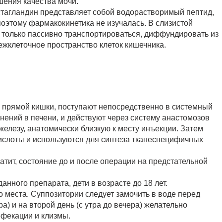
шения качества мочи.
тагландин представляет собой водорастворимый пептид,
оэтому фармакокинетика не изучалась. В слизистой
 только пассивно транспортироваться, диффундировать из
жклеточное пространство клеток кишечника.
 прямой кишки, поступают непосредственно в системный
нений в печени, и действуют через систему анастомозов
железу, анатомически близкую к месту инъекции. Затем
слоты и используются для синтеза тканеспецифичных
тит, состояние до и после операции на предстательной
нного препарата, дети в возрасте до 18 лет.
места. Суппозитории следует замочить в воде перед
а) и на второй день (с утра до вечера) желательно
ефекации и клизмы.