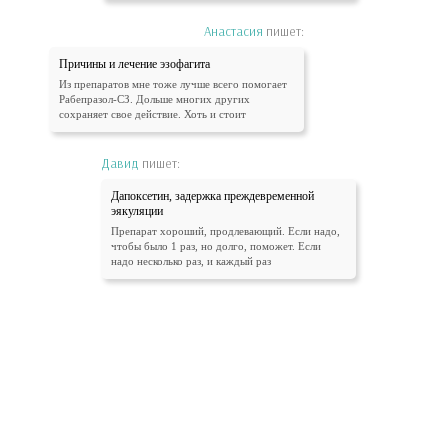
Анастасия
пишет:
Причины и лечение эзофагита
Из препаратов мне тоже лучше всего помогает
Рабепразол-СЗ. Дольше многих других
сохраняет свое действие. Хоть и стоит
Давид
пишет:
Дапоксетин, задержка преждевременной
эякуляции
Препарат хороший, продлевающий. Если надо,
чтобы было 1 раз, но долго, поможет. Если
надо несколько раз, и каждый раз