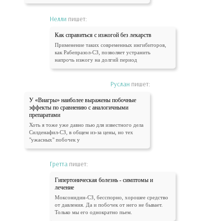
Нелли
пишет:
Как справиться с изжогой без лекарств
Применение таких современных ингибиторов,
как Рабепразол-СЗ, позволяет устранить
напрочь изжогу на долгий период
Руслан
пишет:
У «Виагры» наиболее выражены побочные
эффекты по сравнению с аналогичными
препаратами
Хоть я тоже уже давно пью для известного дела
Силденафил-СЗ, в общем из-за цены, но тех
"ужасных" побочек у
Гретта
пишет:
Гипертоническая болезнь - симптомы и
лечение
Моксонидин-СЗ, бесспорно, хорошее средство
от давления. Да и побочек от него не бывает.
Только мы его однократно пьем.