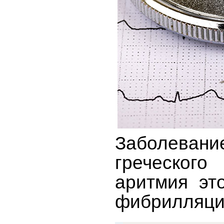
Заболевани
греческог
аритмия эт
фибрилляци