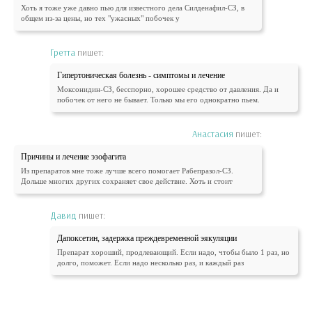
Хоть я тоже уже давно пью для известного дела Силденафил-СЗ, в
общем из-за цены, но тех "ужасных" побочек у
Гретта
пишет:
Гипертоническая болезнь - симптомы и лечение
Моксонидин-СЗ, бесспорно, хорошее средство от давления. Да и
побочек от него не бывает. Только мы его однократно пьем.
Анастасия
пишет:
Причины и лечение эзофагита
Из препаратов мне тоже лучше всего помогает Рабепразол-СЗ.
Дольше многих других сохраняет свое действие. Хоть и стоит
Давид
пишет:
Дапоксетин, задержка преждевременной эякуляции
Препарат хороший, продлевающий. Если надо, чтобы было 1 раз, но
долго, поможет. Если надо несколько раз, и каждый раз