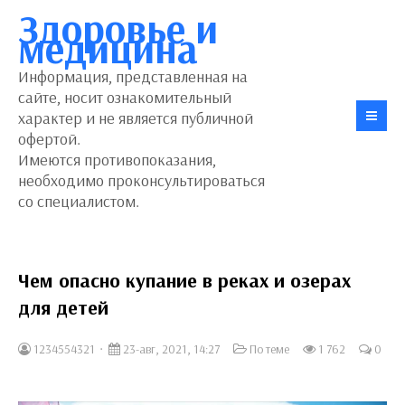
Здоровье и
медицина
Информация, представленная на
сайте, носит ознакомительный
характер и не является публичной
офертой.
Имеются противопоказания,
необходимо проконсультироваться
со специалистом.
Чем опасно купание в реках и озерах
для детей
1234554321
23-авг, 2021, 14:27
По теме
1 762
0