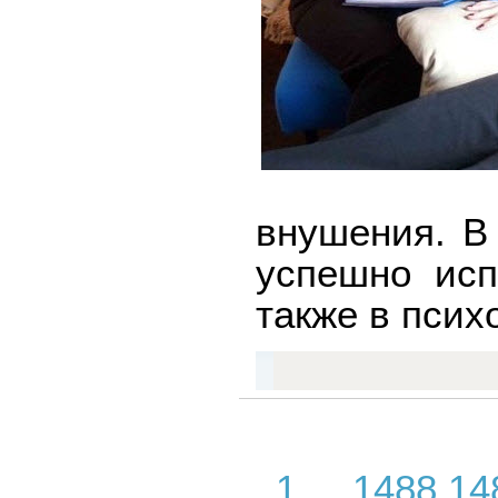
внушения. В
успешно исп
также в псих
1
...
1488
14