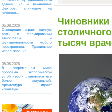
зданий, но и важнейшие
факторы, влияющие на
качество...
Чиновники 
05.08.2026
столичного
Освещение играет важную
роль в формировании
атмосферы и
тысяч врач
функциональности любого
пространства. Правильное
использование...
05.08.2026
В современном мире
проблема экологической
устойчивости становится все
более актуальной.
Архитектура играет
ключевую...