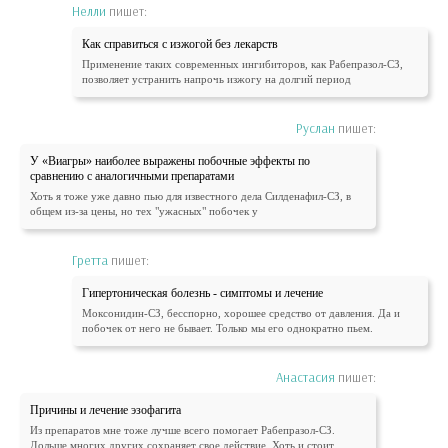
Нелли
пишет:
Как справиться с изжогой без лекарств
Применение таких современных ингибиторов, как Рабепразол-СЗ,
позволяет устранить напрочь изжогу на долгий период
Руслан
пишет:
У «Виагры» наиболее выражены побочные эффекты по
сравнению с аналогичными препаратами
Хоть я тоже уже давно пью для известного дела Силденафил-СЗ, в
общем из-за цены, но тех "ужасных" побочек у
Гретта
пишет:
Гипертоническая болезнь - симптомы и лечение
Моксонидин-СЗ, бесспорно, хорошее средство от давления. Да и
побочек от него не бывает. Только мы его однократно пьем.
Анастасия
пишет:
Причины и лечение эзофагита
Из препаратов мне тоже лучше всего помогает Рабепразол-СЗ.
Дольше многих других сохраняет свое действие. Хоть и стоит