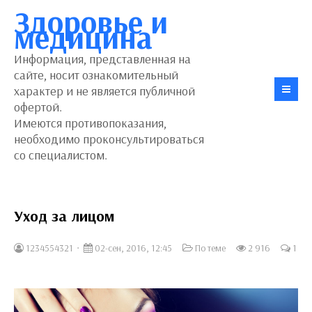
Здоровье и
медицина
Информация, представленная на
сайте, носит ознакомительный
характер и не является публичной
офертой.
Имеются противопоказания,
необходимо проконсультироваться
со специалистом.
Уход за лицом
1234554321
02-сен, 2016, 12:45
По теме
2 916
1