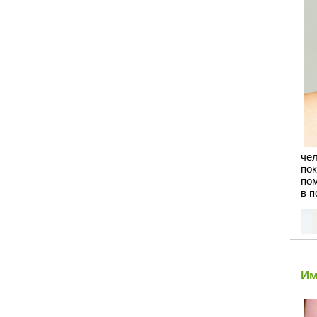
чел
пок
пом
в п
Им