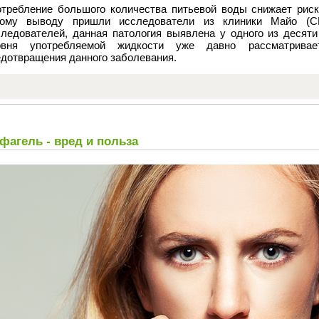
отребление большого количества питьевой воды снижает риск
кому выводу пришли исследователи из клиники Майо (СШ
следователей, данная патология выявлена у одного из десят
овня употребляемой жидкости уже давно рассматривае
едотвращения данного заболевания.
фагель - вред и польза