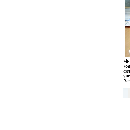
Ми
ко
фа
ун
Ве