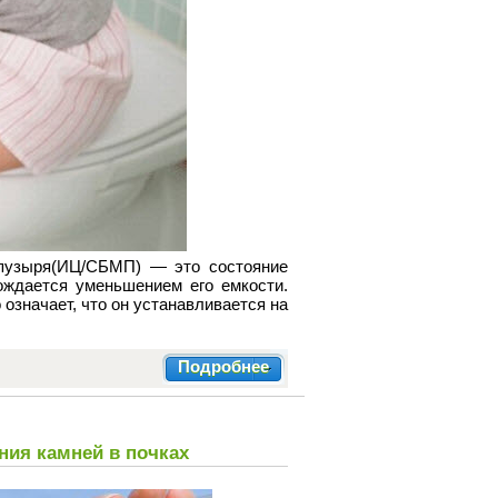
 пузыря(ИЦ/СБМП) — это состояние
ождается уменьшением его емкости.
 означает, что он устанавливается на
Подробнее
ния камней в почках