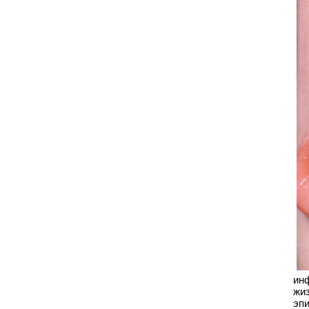
ин
жи
эп