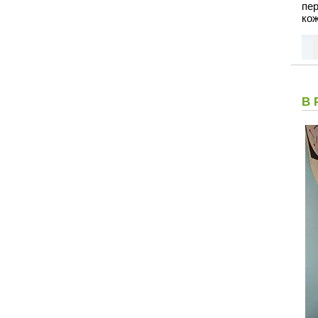
пе
кож
В 