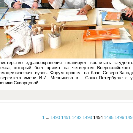
нистерство здравоохранения планирует воспитать студент
декса, который был принят на четвертом Всероссийского
рмацевтических вузов. Форум прошел на базе Северо-Западн
иверситета имени И.И. Мечникова в г. Санкт-Петербурге с 
роники Скворцовой.
1
...
1490
1491
1492
1493
1494
1495
1496
149
Вперед
Назад