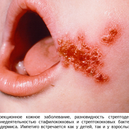
фекционное кожное заболевание, разновидность стрептоде
знедеятельностью стафилококковых и стрептококковых бакте
идермиса. Импетиго встречается как у детей, так и у взросл