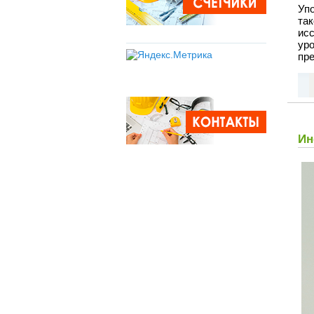
Уп
та
ис
ур
пр
Ин