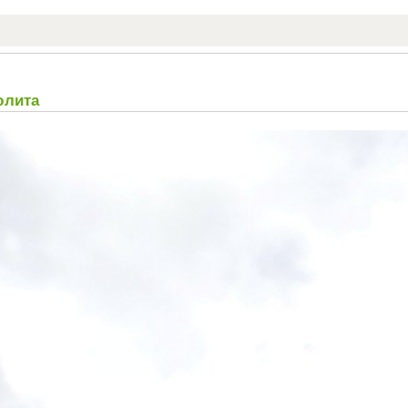
юлита