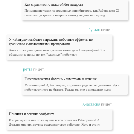
Как справиться с изжогой без лекарств
Применение таких современных ингибиторов, как Рабепразол-СЗ,
позволяет устранить напрочь изжогу на долгий период
Руслан
пишет:
У «Виагры» наиболее выражены побочные эффекты по
сравнению с аналогичными препаратами
Хоть я тоже уже давно пью для известного дела Силденафил-СЗ, в
общем из-за цены, но тех "ужасных" побочек у
Гретта
пишет:
Гипертоническая болезнь - симптомы и лечение
Моксонидин-СЗ, бесспорно, хорошее средство от давления. Да и
побочек от него не бывает. Только мы его однократно пьем.
Анастасия
пишет:
Причины и лечение эзофагита
Из препаратов мне тоже лучше всего помогает Рабепразол-СЗ.
Дольше многих других сохраняет свое действие. Хоть и стоит