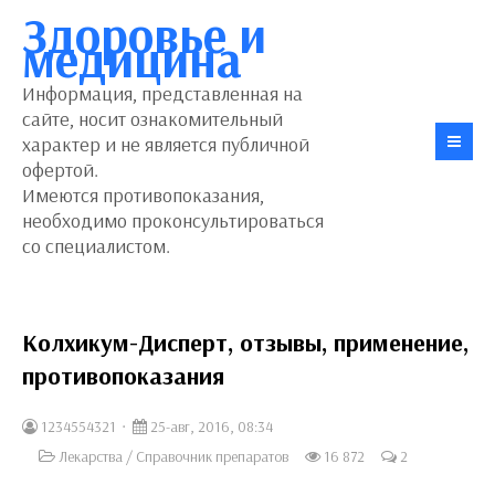
Здоровье и
медицина
Информация, представленная на
сайте, носит ознакомительный
характер и не является публичной
офертой.
Имеются противопоказания,
необходимо проконсультироваться
со специалистом.
Колхикум-Дисперт, отзывы, применение,
противопоказания
1234554321
25-авг, 2016, 08:34
Лекарства
/
Справочник препаратов
16 872
2