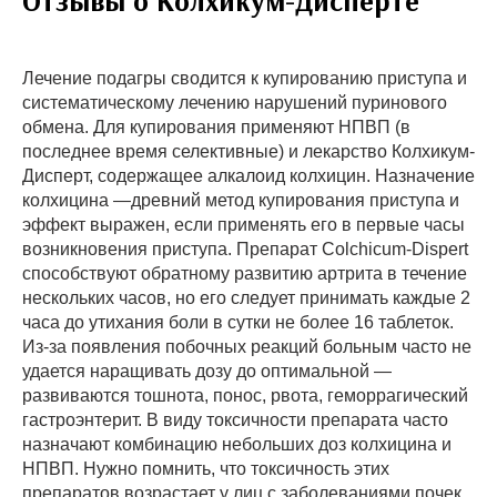
Отзывы о Колхикум-Дисперте
Лечение подагры сводится к купированию приступа и
систематическому лечению нарушений пуринового
обмена. Для купирования применяют НПВП (в
последнее время селективные) и лекарство Колхикум-
Дисперт, содержащее алкалоид колхицин. Назначение
колхицина —древний метод купирования приступа и
эффект выражен, если применять его в первые часы
возникновения приступа. Препарат Сolchicum-Dispert
способствуют обратному развитию артрита в течение
нескольких часов, но его следует принимать каждые 2
часа до утихания боли в сутки не более 16 таблеток.
Из-за появления побочных реакций больным часто не
удается наращивать дозу до оптимальной —
развиваются тошнота, понос, рвота, геморрагический
гастроэнтерит. В виду токсичности препарата часто
назначают комбинацию небольших доз колхицина и
НПВП. Нужно помнить, что токсичность этих
препаратов возрастает у лиц с заболеваниями почек.