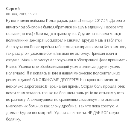
Сергей
08-янв, 2017, 13:29
Ну вот и меня поймала Подагра,как раз на1 января2017.54г.До этого
ничего подобного не было.Обратился в нашу медицину! Первое что
сказали(по тел.) : Вам надо в травмпункт. Другие назначили мазь,в
поликлиники деж.врачьосмотрел назначил другую мазь и таблетки
Аллопуринол.После приёма таблеток и растирания мази Кетонал ногу
так раздуло и ужасные боли. Вызвал не отложку. Приехал врач и
озвучил ;Мази непомогут Аллопуринол в обостренной фазе принимать
Нельзя.Уколол мне обезболивающий укол и выписал другие уколы.
Полегчало!!!! И копаясь в Нэте я нашел множество положительных
рекомендаций О КОЛХИКУМЕ-ДЕСПЕРТ!!! Не скрою для меня это
несколько дороговато.Вчера начал прием; Острая боль прошла,отек
почти спал осталось только на большом пальце.Но по отзывам у всех
по разному. А аллопуринол по сравнению с калхикум, по отзывам
мнеголетних больных как слону дробина. Так что пока советую. А
дальше будем посмотреь!!! Удачи с лечением. НЕ ДАЙ БОГ такую
болячку.