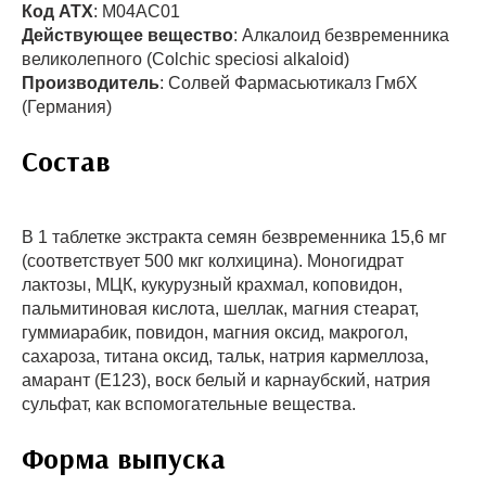
Код АТХ
: M04AC01
Действующее вещество
: Алкалоид безвременника
великолепного (Colchic speciosi alkaloid)
Производитель
: Солвей Фармасьютикалз ГмбХ
(Германия)
Состав
В 1 таблетке экстракта семян безвременника 15,6 мг
(соответствует 500 мкг колхицина). Моногидрат
лактозы, МЦК, кукурузный крахмал, коповидон,
пальмитиновая кислота, шеллак, магния стеарат,
гуммиарабик, повидон, магния оксид, макрогол,
сахароза, титана оксид, тальк, натрия кармеллоза,
амарант (Е123), воск белый и карнаубский, натрия
сульфат, как вспомогательные вещества.
Форма выпуска