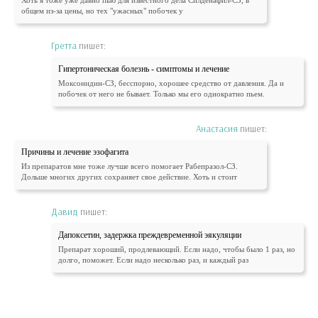
Хоть я тоже уже давно пью для известного дела Силденафил-СЗ, в
общем из-за цены, но тех "ужасных" побочек у
Гретта
пишет:
Гипертоническая болезнь - симптомы и лечение
Моксонидин-СЗ, бесспорно, хорошее средство от давления. Да и
побочек от него не бывает. Только мы его однократно пьем.
Анастасия
пишет:
Причины и лечение эзофагита
Из препаратов мне тоже лучше всего помогает Рабепразол-СЗ.
Дольше многих других сохраняет свое действие. Хоть и стоит
Давид
пишет:
Дапоксетин, задержка преждевременной эякуляции
Препарат хороший, продлевающий. Если надо, чтобы было 1 раз, но
долго, поможет. Если надо несколько раз, и каждый раз