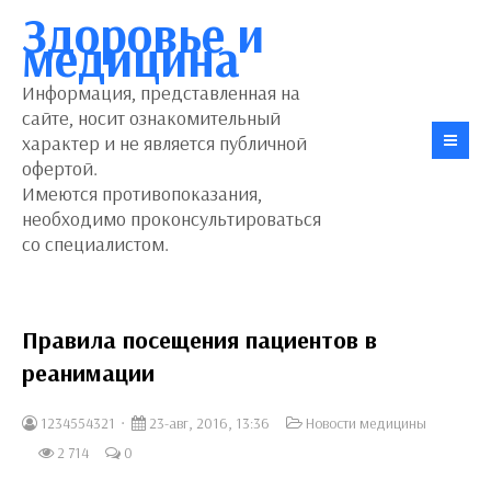
Здоровье и
медицина
Информация, представленная на
сайте, носит ознакомительный
характер и не является публичной
офертой.
Имеются противопоказания,
необходимо проконсультироваться
со специалистом.
Правила посещения пациентов в
реанимации
1234554321
23-авг, 2016, 13:36
Новости медицины
2 714
0