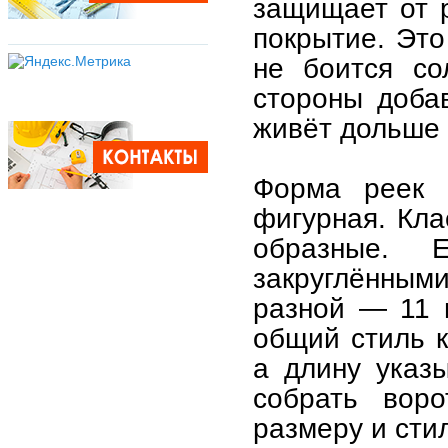
защищает от 
покрытие. Это
не боится со
стороны доба
живёт дольше 
Форма реек 
фигурная. Кл
образные. 
закруглённым
разной — 11 
общий стиль к
а длину указ
собрать воро
размеру и сти