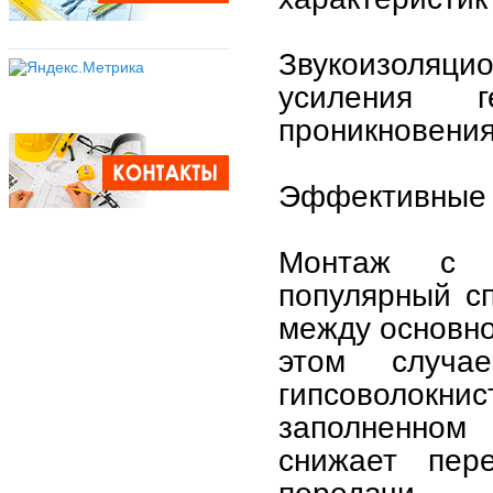
Звукоизоляцио
усиления г
проникновения
Эффективные 
Монтаж с в
популярный с
между основно
этом случа
гипсоволокни
заполненном
снижает пер