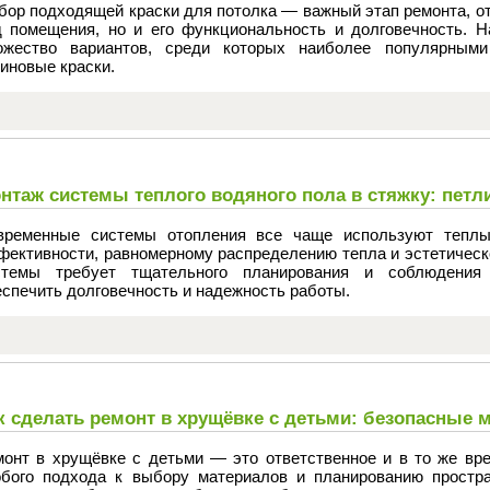
ор подходящей краски для потолка — важный этап ремонта, от
д помещения, но и его функциональность и долговечность. 
ожество вариантов, среди которых наиболее популярным
иновые краски.
нтаж системы теплого водяного пола в стяжку: петли
временные системы отопления все чаще используют теплы
фективности, равномерному распределению тепла и эстетическ
стемы требует тщательного планирования и соблюдения 
спечить долговечность и надежность работы.
к сделать ремонт в хрущёвке с детьми: безопасные 
монт в хрущёвке с детьми — это ответственное и в то же вр
обого подхода к выбору материалов и планированию простра