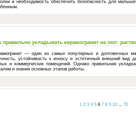
толки и необходимость обеспечить безопасность для малыше
обенным.
к правильно укладывать керамогранит на пол: раство
рамогранит — один из самых популярных и долговечных ма
очность, устойчивость к износу и эстетичный внешний вид 
лых и коммерческих помещений. Однако правильная укладка 
алям и знания основных этапов работы.
1
2
3
4
5
6
7
8
9
10
...
70
Вперед
Назад