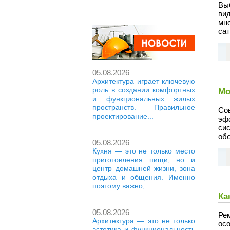
Выб
ви
мн
сат
05.08.2026
Архитектура играет ключевую
роль в создании комфортных
Мо
и функциональных жилых
пространств. Правильное
Со
проектирование...
эф
си
обе
05.08.2026
Кухня — это не только место
приготовления пищи, но и
центр домашней жизни, зона
отдыха и общения. Именно
поэтому важно,...
Ка
05.08.2026
Ре
Архитектура — это не только
ос
эстетика и функциональность