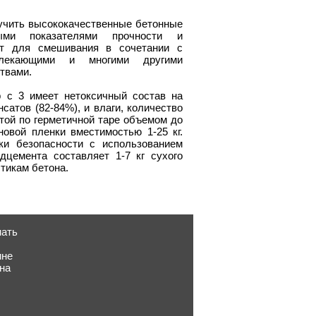
учить высококачественные бетонные
ми показателями прочности и
ит для смешивания в сочетании с
овлекающими и многими другими
твами.
 с 3 имеет нетоксичный состав на
сатов (82-84%), и влаги, количество
той по герметичной таре объемом до
новой пленки вместимостью 1-25 кг.
ки безопасности с использованием
дцемента составляет 1-7 кг сухого
тикам бетона.
нать
ине
на