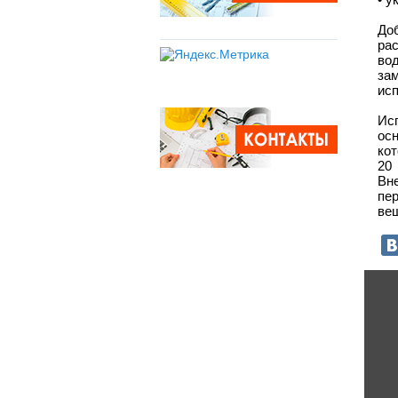
До
ра
во
за
ис
Ис
осн
ко
20
Вн
пе
вещ