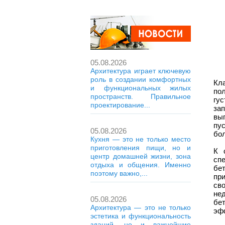
05.08.2026
Архитектура играет ключевую
роль в создании комфортных
Кла
и функциональных жилых
по
пространств. Правильное
гу
проектирование...
за
вы
пу
05.08.2026
бол
Кухня — это не только место
приготовления пищи, но и
К 
центр домашней жизни, зона
сп
отдыха и общения. Именно
бе
поэтому важно,...
пр
св
не
05.08.2026
бе
Архитектура — это не только
эф
эстетика и функциональность
зданий, но и важнейшие