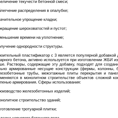
величение текучести бетонной смеси;
блегчение распределения в опалубке;
начительное упрощение кладки;
окращение шероховатостей и пустот;
меньшение времени на уплотнение;
олучение однородности структуры.
роительный пластификатор с 3 является популярной добавкой д
варного бетона, активно используется при изготовлении ЖБИ и
ше. Растворы, содержащие эту добавку, подходят для создани
льно армированные несущие конструкции (фермы, колонны, б
лезобетонные трубы, межэтажные плиты перекрытия и панел
именяются в монолитном строительстве объектов сложной ко
епенью армирования. Сферы использования:
роизводство железобетонных изделий;
онолитное строительство зданий;
зготовление тротуарной плитки;
кладка чернового бетонного пола.