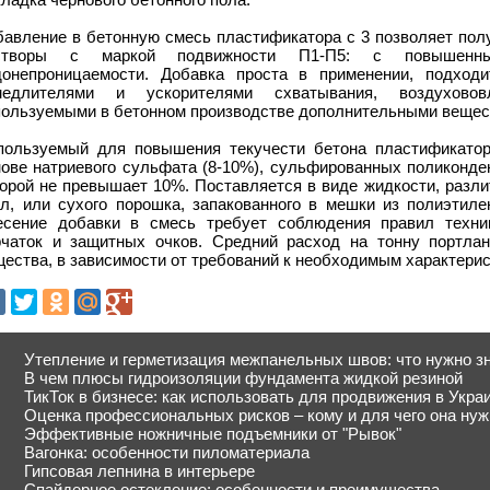
бавление в бетонную смесь пластификатора с 3 позволяет пол
створы с маркой подвижности П1-П5: с повышенны
донепроницаемости. Добавка проста в применении, подход
медлителями и ускорителями схватывания, воздухов
пользуемыми в бетонном производстве дополнительными вещес
пользуемый для повышения текучести бетона пластификатор
ове натриевого сульфата (8-10%), сульфированных поликонден
торой не превышает 10%. Поставляется в виде жидкости, разли
 л, или сухого порошка, запакованного в мешки из полиэтиле
есение добавки в смесь требует соблюдения правил техни
рчаток и защитных очков. Средний расход на тонну портлан
ества, в зависимости от требований к необходимым характерис
Утепление и герметизация межпанельных швов: что нужно з
В чем плюсы гидроизоляции фундамента жидкой резиной
ТикТок в бизнесе: как использовать для продвижения в Укра
Оценка профессиональных рисков – кому и для чего она нуж
Эффективные ножничные подъемники от "Рывок"
Вагонка: особенности пиломатериала
Гипсовая лепнина в интерьере
Спайдерное остекление: особенности и преимущества