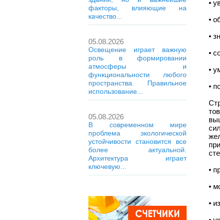
• у
факторы, влияющие на
качество...
• о
• з
05.08.2026
Освещение играет важную
• с
роль в формировании
атмосферы и
• у
функциональности любого
пространства. Правильное
• п
использование...
Ст
то
05.08.2026
вы
В современном мире
си
проблема экологической
же
устойчивости становится все
пр
более актуальной.
ст
Архитектура играет
ключевую...
• п
• м
• и
• у