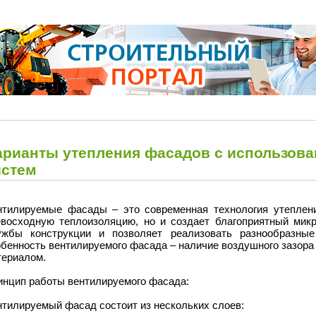
арианты утепления фасадов с использов
истем
нтилируемые фасады – это современная технология утеплени
евосходную теплоизоляцию, но и создает благоприятный микр
ужбы конструкции и позволяет реализовать разнообразные
обенность вентилируемого фасада – наличие воздушного зазор
териалом.
инцип работы вентилируемого фасада:
нтилируемый фасад состоит из нескольких слоев: