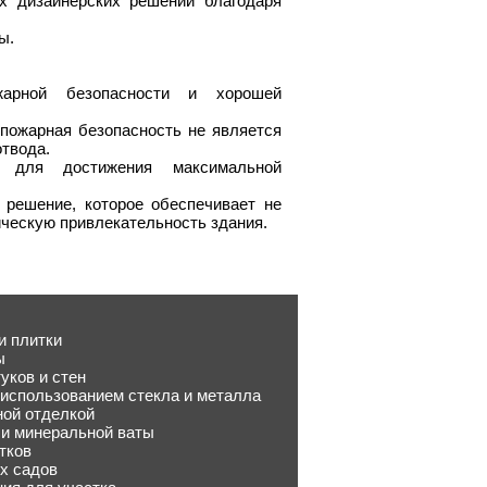
х дизайнерских решений благодаря
ы.
арной безопасности и хорошей
 пожарная безопасность не является
отвода.
н для достижения максимальной
решение, которое обеспечивает не
тическую привлекательность здания.
и плитки
ы
уков и стен
 использованием стекла и металла
ной отделкой
 и минеральной ваты
тков
х садов