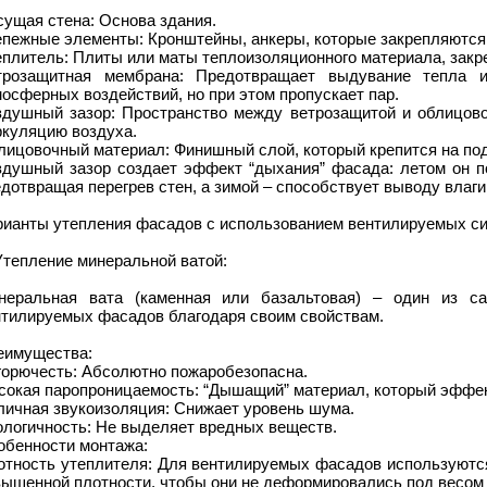
ущая стена: Основа здания.
епежные элементы: Кронштейны, анкеры, которые закрепляются 
плитель: Плиты или маты теплоизоляционного материала, закр
трозащитная мембрана: Предотвращает выдувание тепла 
осферных воздействий, но при этом пропускает пар.
здушный зазор: Пространство между ветрозащитой и облицов
ркуляцию воздуха.
лицовочный материал: Финишный слой, который крепится на по
здушный зазор создает эффект “дыхания” фасада: летом он по
дотвращая перегрев стен, а зимой – способствует выводу влаг
рианты утепления фасадов с использованием вентилируемых си
Утепление минеральной ватой:
неральная вата (каменная или базальтовая) – один из с
нтилируемых фасадов благодаря своим свойствам.
еимущества:
горючесть: Абсолютно пожаробезопасна.
сокая паропроницаемость: “Дышащий” материал, который эффект
личная звукоизоляция: Снижает уровень шума.
ологичность: Не выделяет вредных веществ.
обенности монтажа:
отность утеплителя: Для вентилируемых фасадов используютс
вышенной плотности, чтобы они не деформировались под весом