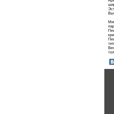
Ар
ши
Эс
Вы
Ми
па
Пе
кри
Пе
те
Ве
тол