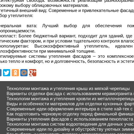
хитектурная свобода: Возможность реализации разнообразны
рокому выбору облицовочных материалов.
тетичный внешний вид: Современные и привлекательные фасад
бор утеплителя:
неральная вата: Лучший выбор для обеспечения пож
ропроницаемости.
нопласт: Более бюджетный вариант, подходит для зданий, где
тическим фактором, и при условии тщательного контроля влаго
нополиуретан: Высокоэффективный утеплитель, идеале
плоэффективности при минимальной толщине.
нтилируемые системы утепления фасадов – это комплексное 
ько тепло и комфорт, но и долговечность, безопасность и эсте
Технологии монтажа и утепления крыш из мягкой черепицы
Варианты отделки фасада с использованием керамогранита 
Технологии монтажа и утепления кровли из металлочерепиц
Виды и особенности материалов для отделки кухонных фарт
Современные идеи оформления интерьера в стиле хай-тек с
Как подготовить черновую отделку перед финальной финиш
Варианты утепления фасадов с использованием пенопласта
Технологии монтажа систем водоотведения для дачных учас
Современные идеи по дизайну и обустройству уютных зимни