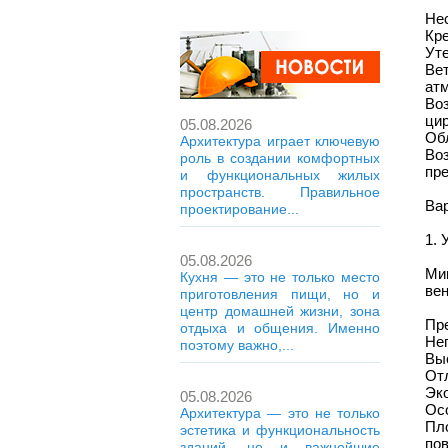
Нес
Кр
Уте
Ве
атм
Во
ци
05.08.2026
Об
Архитектура играет ключевую
Во
роль в создании комфортных
пре
и функциональных жилых
пространств. Правильное
Ва
проектирование...
1. 
05.08.2026
Ми
Кухня — это не только место
ве
приготовления пищи, но и
центр домашней жизни, зона
Пр
отдыха и общения. Именно
Не
поэтому важно,...
Вы
От
Эк
05.08.2026
Ос
Архитектура — это не только
Пл
эстетика и функциональность
по
зданий, но и важнейшие