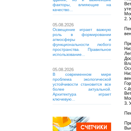
Ве
факторы, влияющие на
уте
качество...
Мо
2. 
05.08.2026
Пе
Освещение играет важную
ве
роль в формировании
атмосферы и
Пр
функциональности любого
Низ
пространства. Правильное
Лег
использование...
До
Вла
Ос
05.08.2026
Ни
В современном мире
вен
проблема экологической
Го
устойчивости становится все
с 
более актуальной.
Ве
Архитектура играет
Мо
ключевую...
3. 
Пе
Пр
Вы