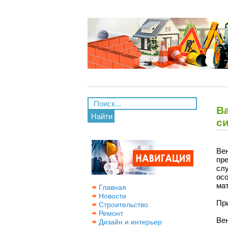
В
Найти
с
Ве
пр
сл
ос
ма
Главная
Новости
Пр
Строительство
Ремонт
Ве
Дизайн и интерьер