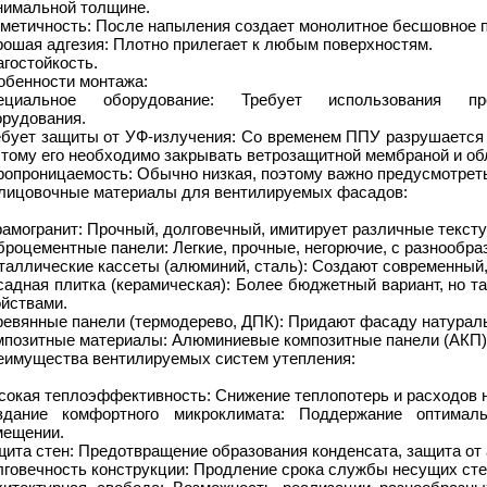
нимальной толщине.
рметичность: После напыления создает монолитное бесшовное п
ошая адгезия: Плотно прилегает к любым поверхностям.
гостойкость.
обенности монтажа:
ециальное оборудование: Требует использования про
орудования.
ебует защиты от УФ-излучения: Со временем ППУ разрушается 
этому его необходимо закрывать ветрозащитной мембраной и о
ропроницаемость: Обычно низкая, поэтому важно предусмотре
лицовочные материалы для вентилируемых фасадов:
амогранит: Прочный, долговечный, имитирует различные текст
роцементные панели: Легкие, прочные, негорючие, с разнообра
таллические кассеты (алюминий, сталь): Создают современный
садная плитка (керамическая): Более бюджетный вариант, но 
ойствами.
ревянные панели (термодерево, ДПК): Придают фасаду натураль
мпозитные материалы: Алюминиевые композитные панели (АКП)
еимущества вентилируемых систем утепления:
сокая теплоэффективность: Снижение теплопотерь и расходов н
здание комфортного микроклимата: Поддержание оптимал
мещении.
щита стен: Предотвращение образования конденсата, защита от
говечность конструкции: Продление срока службы несущих сте