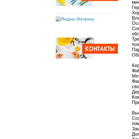
ми
Ге
Хор
Вла
Ос
Сп
об
Тр
по
Па
Об
Кер
Фиб
Ме
Фа
св
Де
Ко
Пр
Вы
Со
по
За
Дол