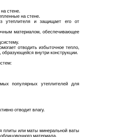
на стене.
епленные на стене.
из утеплителя и защищает его от
очным материалом, обеспечивающее
дсистему.
могает отводить избыточное тепло,
и, образующейся внутри конструкции.
стем:
амых популярных утеплителей для
ивно отводит влагу.
я плиты или маты минеральной ваты
 облицовочного материала.