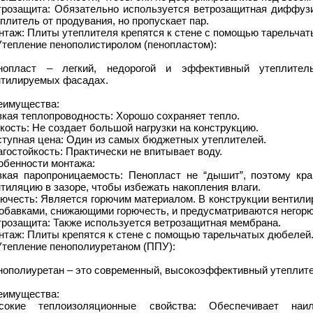
трозащита: Обязательно используется ветрозащитная диффуз
плитель от продувания, но пропускает пар.
нтаж: Плиты утеплителя крепятся к стене с помощью тарельча
Утепление пенополистиролом (пенопластом):
нопласт – легкий, недорогой и эффективный утеплител
нтилируемых фасадах.
еимущества:
кая теплопроводность: Хорошо сохраняет тепло.
кость: Не создает большой нагрузки на конструкцию.
ступная цена: Один из самых бюджетных утеплителей.
гостойкость: Практически не впитывает воду.
обенности монтажа:
зкая паропроницаемость: Пенопласт не “дышит”, поэтому кр
тиляцию в зазоре, чтобы избежать накопления влаги.
рючесть: Является горючим материалом. В конструкции вентил
добавками, снижающими горючесть, и предусматриваются негорю
трозащита: Также используется ветрозащитная мембрана.
нтаж: Плиты крепятся к стене с помощью тарельчатых дюбелей
Утепление пенополиуретаном (ППУ):
нополиуретан – это современный, высокоэффективный утеплит
еимущества:
сокие теплоизоляционные свойства: Обеспечивает наи