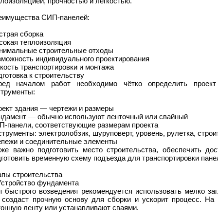
лоизоляцией, прочностью и легкостью.
еимущества СИП-панелей:
страя сборка
сокая теплоизоляция
нимальные строительные отходы
зможность индивидуального проектирования
кость транспортировки и монтажа
готовка к строительству
ред началом работ необходимо чётко определить проект
струменты:
оект здания — чертежи и размеры
ндамент — обычно используют ленточный или свайный
П-панели, соответствующие размерам проекта
трументы: электролобзик, шуруповерт, уровень, рулетка, стро
епежи и соединительные элементы
кже важно подготовить место строительства, обеспечить дос
готовить временную схему подъезда для транспортировки пане
апы строительства
 Устройство фундамента
я быстрого возведения рекомендуется использовать мелко за
 создаст прочную основу для сборки и ускорит процесс. На
тонную ленту или устанавливают сваями.