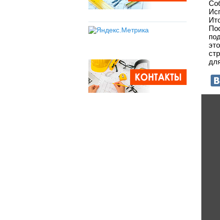
Соб
Ис
Ит
По
под
эт
ст
для