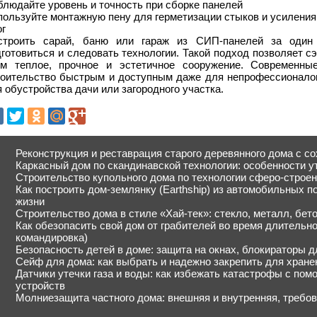
людайте уровень и точность при сборке панелей
пользуйте монтажную пену для герметизации стыков и усиления
ог
строить сарай, баню или гараж из СИП-панелей за один 
готовиться и следовать технологии. Такой подход позволяет с
ом теплое, прочное и эстетичное сооружение. Современны
роительство быстрым и доступным даже для непрофессионалов
 обустройства дачи или загородного участка.
Реконструкция и реставрация старого деревянного дома с с
Каркасный дом по скандинавской технологии: особенности 
Строительство купольного дома по технологии сферо-строе
Как построить дом-землянку (Earthship) из автомобильных 
жизни
Строительство дома в стиле «Хай-тек»: стекло, металл, бет
Как обезопасить свой дом от грабителей во время длительног
командировка)
Безопасность детей в доме: защита на окнах, блокираторы дл
Сейф для дома: как выбрать и надежно закрепить для хране
Датчики утечки газа и воды: как избежать катастрофы с по
устройств
Молниезащита частного дома: внешняя и внутренняя, требо