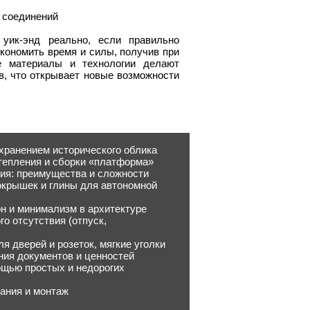
 соединений
уик-энд реально, если правильно
экономить время и силы, получив при
е материалы и технологии делают
, что открывает новые возможности
охранением исторического облика
утепления и сборки «платформа»
ния: преимущества и сложности
покрышек и глины для автономной
он и минимализм в архитектуре
о отсутствия (отпуск,
я дверей и розеток, мягкие уголки
ния документов и ценностей
мощью простых и недорогих
вания и монтаж