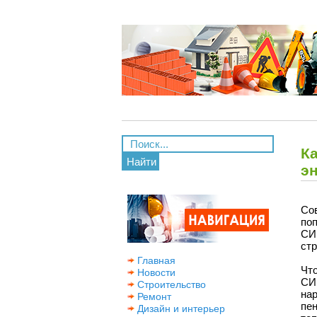
Ка
Найти
э
Со
по
СИ
стр
Главная
Чт
Новости
СИ
Строительство
на
Ремонт
пе
Дизайн и интерьер