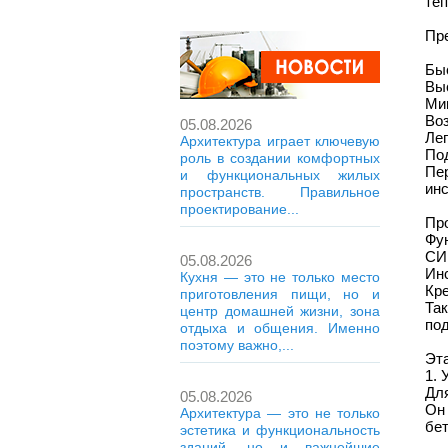
теп
Пр
Бы
Вы
Ми
Во
05.08.2026
Лег
Архитектура играет ключевую
Под
роль в создании комфортных
Пе
и функциональных жилых
ин
пространств. Правильное
проектирование...
Пр
Фу
СИ
05.08.2026
Инс
Кухня — это не только место
Кр
приготовления пищи, но и
Та
центр домашней жизни, зона
под
отдыха и общения. Именно
поэтому важно,...
Эт
1.
Дл
05.08.2026
Он
Архитектура — это не только
бе
эстетика и функциональность
зданий, но и важнейшие