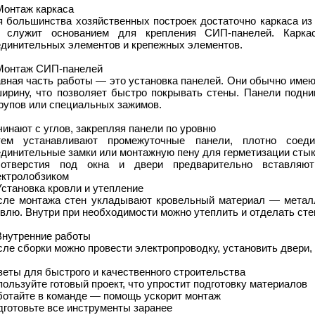
Монтаж каркаса
я большинства хозяйственных построек достаточно каркаса из
 служит основанием для крепления СИП-панелей. Карк
единительных элементов и крепежных элементов.
 Монтаж СИП-панелей
вная часть работы — это установка панелей. Они обычно имеют 
ширину, что позволяет быстро покрывать стены. Панели подни
рупов или специальных зажимов.
инают с углов, закрепляя панели по уровню
тем устанавливают промежуточные панели, плотно соед
единительные замки или монтажную пену для герметизации сты
отверстия под окна и двери предварительно вставляю
ектролобзиком
Установка кровли и утепление
сле монтажа стен укладывают кровельный материал — металл
влю. Внутри при необходимости можно утеплить и отделать сте
Внутренние работы
ле сборки можно провести электропроводку, установить двери,
еты для быстрого и качественного строительства
ользуйте готовый проект, что упростит подготовку материалов
ботайте в команде — помощь ускорит монтаж
готовьте все инструменты заранее