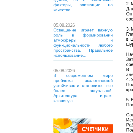
2. 
факторы, влияющие на
Дл
качество...
Он
со
05.08.2026
3.
Освещение играет важную
Гла
роль в формировании
в 
атмосферы и
шу
функциональности любого
пространства. Правильное
Нач
использование...
За
со
В 
05.08.2026
эл
В современном мире
4. 
проблема экологической
По
устойчивости становится все
кро
более актуальной.
Архитектура играет
5. 
ключевую...
Пос
Сов
Исп
Ра
Под