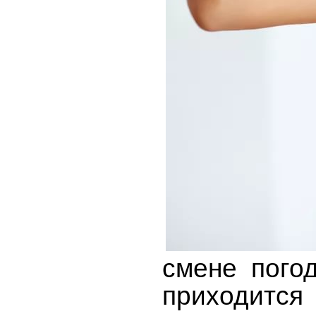
смене пого
приходитс