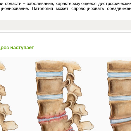
ой области – заболевание, характеризующееся дистрофически
ионирование. Патология может спровоцировать обездвиженн
роз наступает