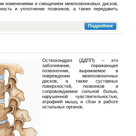
ми изменениями и смещением межпозвонковых дисков,
ость и уплотнение позвонков, а также передавить
Подробнее
Остеохондроз
(
ДДПП
) –
это
заболевание
,
поражающее
позвоночник
,
выражаемое
в
повреждении
межпозвоночных
дисков
,
а
также
суставных
поверхностей
,
позвонков
и
сопровождаемое
сильной
болью
,
нарушенной
чувствительностью
,
атрофией
мышц
и
сбои
в
работе
остальных
органов
.